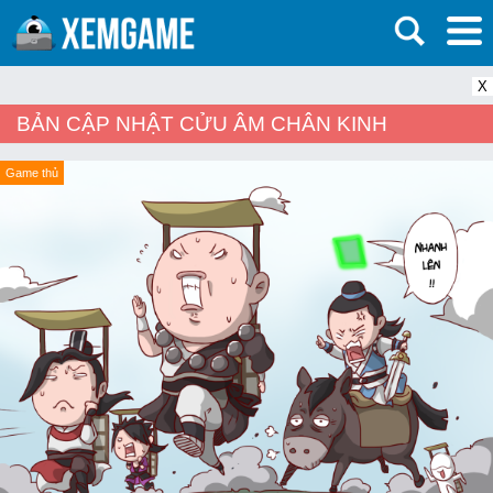
X
BẢN CẬP NHẬT CỬU ÂM CHÂN KINH
Game thủ