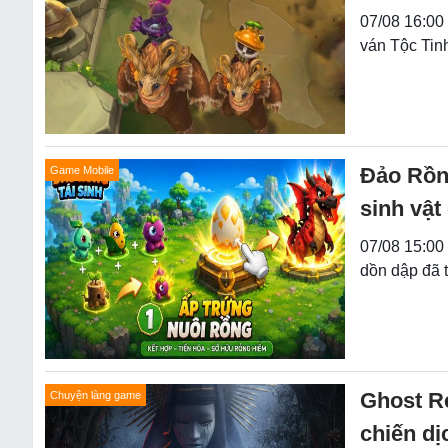
07/08 16:00 
ván Tộc Tinh
Đảo Rồng
Game Mobile
sinh vật
07/08 15:00 
dồn dập đã 
Ghost Re
Chuyện làng game
chiến dị