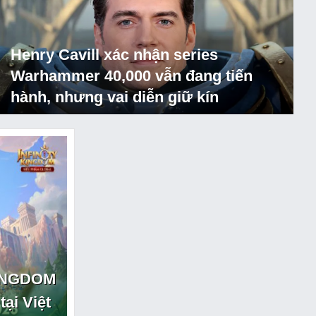
Henry Cavill xác nhận series
Warhammer 40,000 vẫn đang tiến
hành, nhưng vai diễn giữ kín
X
X
KINGDOM
ại Việt