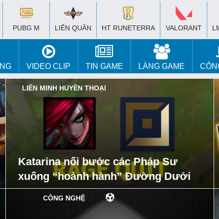
PUBG M
LIÊN QUÂN
HT RUNETERRA
VALORANT
L
ÚNG
VIDEO CLIP
TIN GAME
LÀNG GAME
CÔN
LIÊN MINH HUYỀN THOẠI
Katarina nối bước các Pháp Sư
xuống “hoành hành” Đường Dưới
CÔNG NGHỆ