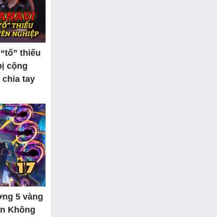
“tố” thiếu
bị cộng
chia tay
ớng 5 vàng
ần Không