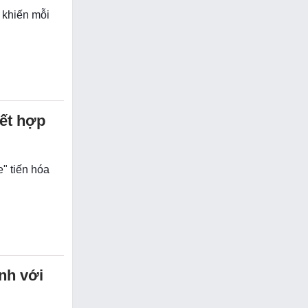
 khiến mỗi
kết hợp
" tiến hóa
nh với