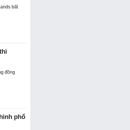
lands bất
thì
ộng đồng
hình phổ