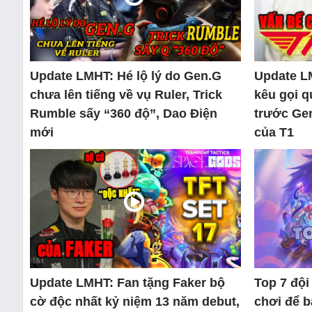
Update LMHT: Hé lộ lý do Gen.G
Update L
chưa lên tiếng về vụ Ruler, Trick
kêu gọi q
Rumble sấy “360 độ”, Dao Điện
trước Gen
mới
của T1
Update LMHT: Fan tặng Faker bộ
Top 7 độ
cờ độc nhất kỷ niệm 13 năm debut,
chơi để 