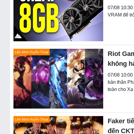
07/08 10:30
VRAM để trở
Riot Ga
Liên Minh Huyền Thoại
không hà
07/08 10:00
bản thân Ph
toàn cho Xạ
Faker ti
Liên Minh Huyền Thoại
đến CKT