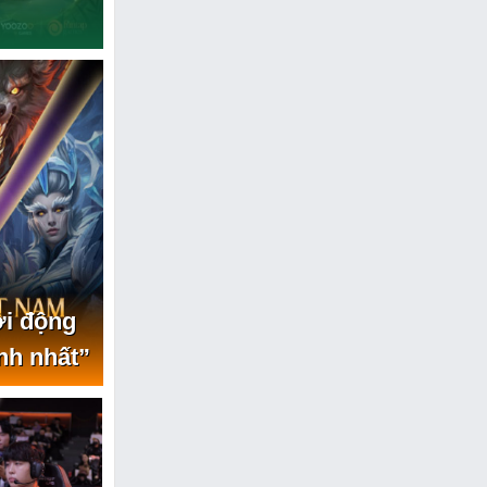
ởi động
nh nhất”