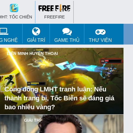
MHT: TỐC CHIẾN
FREEFIRE
G NGHỆ
GIẢI TRÍ
GAME THỦ
THƯ VIỆN
X
LIÊN MINH HUYỀN THOẠI
Cộng đồng LMHT tranh luận: Nếu
thành trang bị, Tốc Biến sẽ đáng giá
bao nhiêu vàng?
GIẢI TRÍ