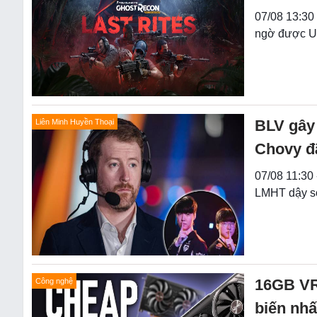
07/08 13:30
ngờ được Ub
BLV gây 
Liên Minh Huyền Thoại
Chovy đ
07/08 11:30 
LMHT dậy só
16GB VR
Công nghệ
biến nhấ