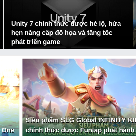
Unity 7 chính thức được hé lộ, hứa
hẹn nâng cấp đồ họa và tăng tốc
phát triển game
Siêu phẩm SLG Global INFINITY 
 One
chính thức được Funtap phát hành t