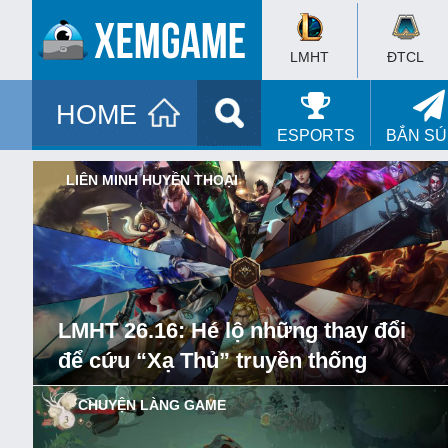
LMHT
ĐTCL
HOME
ESPORTS
BẮN S
LIÊN MINH HUYỀN THOẠI
LMHT 26.16: Hé lộ những thay đổi
để cứu “Xạ Thủ” truyền thống
CHUYỆN LÀNG GAME