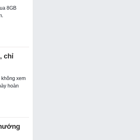
 qua 8GB
m.
 chỉ
tế không xem
 này hoàn
n hướng