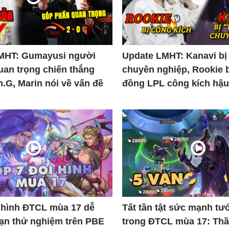
MHT: Gumayusi người
Update LMHT: Kanavi bị 
uan trọng chiến thắng
chuyên nghiệp, Rookie 
.G, Marin nói về vấn đề
đồng LPL công kích hậu 
i hình ĐTCL mùa 17 dễ
Tất tần tật sức mạnh tư
bạn thử nghiệm trên PBE
trong ĐTCL mùa 17: Th