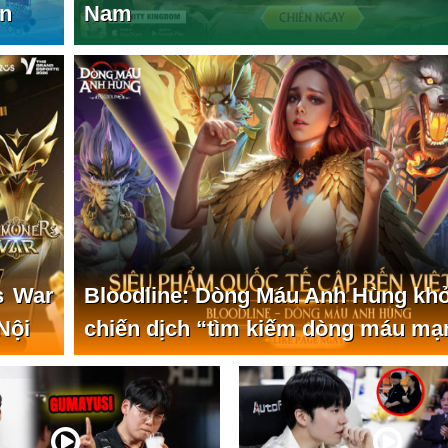
ạn
Nam
s War
Bloodline: Dòng Máu Anh Hùng kh
 Nội
chiến dịch “tìm kiếm dòng máu mạ