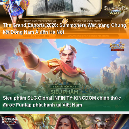
The Grand Esports 2026: Summoners War mang Chung
kết Đông Nam Á đến Hà Nội
Siêu phẩm SLG Global INFINITY KINGDOM chính thức
được Funtap phát hành tại Việt Nam