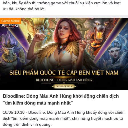
bến, khuấy đảo thị trường game với chuỗi sự kiện cực lớn và loạt
ưu đãi không thể bỏ lỡ.
Game Mobile
Bloodline: Dòng Máu Anh Hùng khởi động chiến dịch
“tìm kiếm dòng máu mạnh nhất”
18/05 10:30 - Bloodline: Dòng Máu Anh Hùng khuấy động với chiến
dịch “tìm kiếm dòng máu mạnh nhất”, chỉ những huyết mạch ưu tú
đứng trên đỉnh vinh quang.