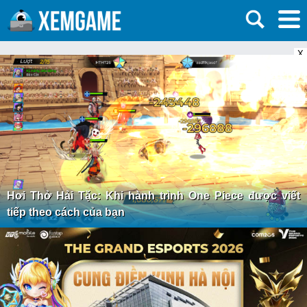
X
Hơi Thở Hải Tặc: Khi hành trình One Piece được viết
tiếp theo cách của bạn