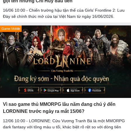
gọi tên những Chỉ Huy đầu tiên
16/06 10:00 - Chiến trường hậu tận thế của Girls’ Frontline 2: Lưu
Đày sẽ chính thức mở cửa tại Việt Nam từ ngày 16/06/2026.
Game Mobile
Vì sao game thủ MMORPG lâu năm đang chú ý đến
LORDNINE trước ngày ra mắt 15/06?
12/06 10:00 - LORDNINE: Cửu Vương Tranh Bá là một MMORPG
dark fantasy với tông màu u tối, khác biệt rõ rệt so với dòng tiên