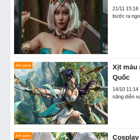
21/11 15:16
bước ra ngo
Xịt máu 
Ảnh game
Quốc
14/10 11:14 
năng diễn x
Cosplay
Ảnh game