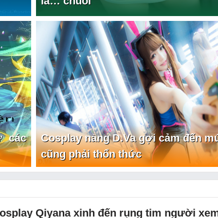
là… chuối
ừ các
Cosplay nàng D.Va gợi cảm đến mứ
cũng phải thổn thức
osplay Qiyana xinh đến rụng tim người xe