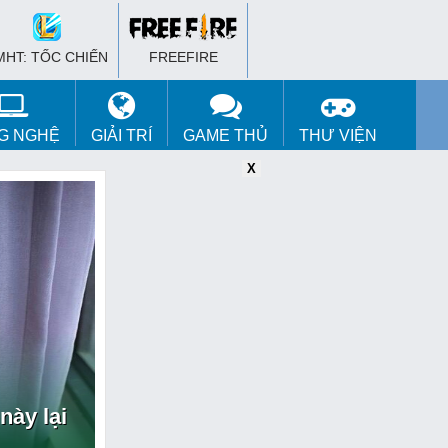
MHT: TỐC CHIẾN
FREEFIRE
G NGHỆ
GIẢI TRÍ
GAME THỦ
THƯ VIỆN
X
này lại