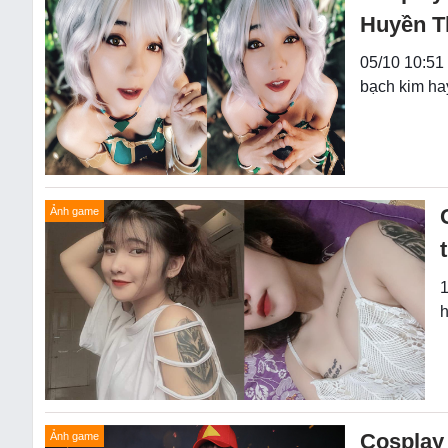
Huyền T
05/10 10:51
bạch kim ha
Ảnh game
1
h
Cosplay 
Ảnh game