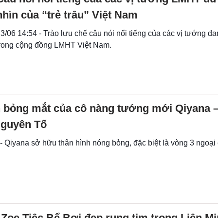
nhìn của “trẻ trâu” Việt Nam
3/06 14:54 - Trào lưu chế câu nói nổi tiếng của các vị tướng đa
rong cộng đồng LMHT Việt Nam.
h bỏng mắt của cô nàng tướng mới Qiyana 
guyên Tố
- Qiyana sở hữu thân hình nóng bỏng, đặc biệt là vòng 3 ngoại
Zoe Tiệc Bể Bơi đẹp rụng tim trong Liên M