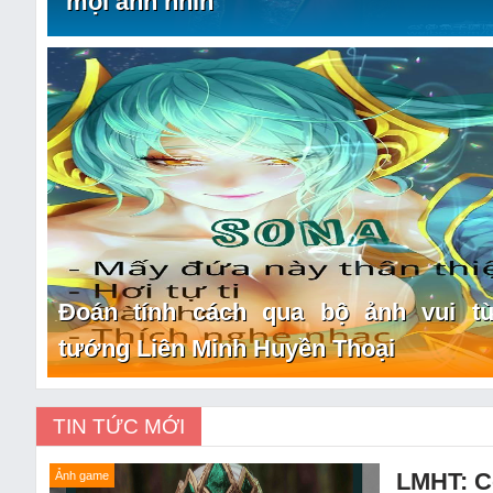
mọi ánh nhìn
Đoán tính cách qua bộ ảnh vui t
tướng Liên Minh Huyền Thoại
TIN TỨC MỚI
LMHT: C
Ảnh game