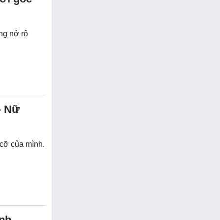
ng nở rộ
– Nữ
 cỡ của mình.
inh