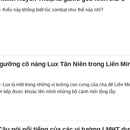
 - Kiểu này không biết lúc combat như thế nào nhỉ?
gưỡng cô nàng Lux Tân Niên trong Liên Mi
 - Lux là một trong những vị tướng con cưng của cha đẻ Liên M
ên tiếp được khoác lên mình những bộ cánh mới lộng lẫy.
Câu nói nổi tiếng của các vị tướng LMHT dư