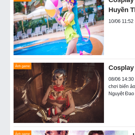
Huyền T
10/06 11:52
Cosplay 
Ảnh game
08/06 14:30 
chơi biến ảo
Nguyệt Đao 
Ảnh game