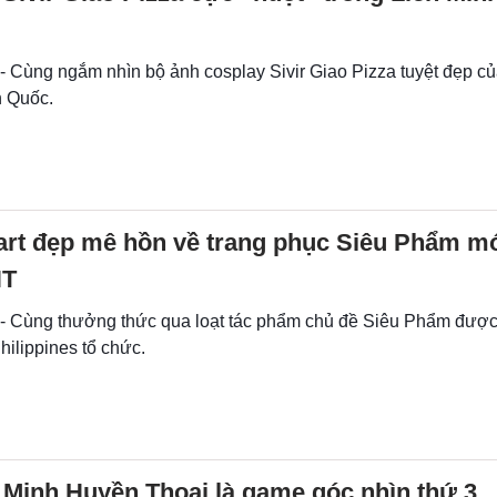
 - Cùng ngắm nhìn bộ ảnh cosplay Sivir Giao Pizza tuyệt đẹp c
 Quốc.
art đẹp mê hồn về trang phục Siêu Phẩm mớ
HT
 - Cùng thưởng thức qua loạt tác phẩm chủ đề Siêu Phẩm đượ
ilippines tổ chức.
 Minh Huyền Thoại là game góc nhìn thứ 3