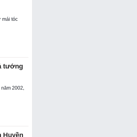
 mái tóc
ả tướng
h năm 2002,
nh Huyền