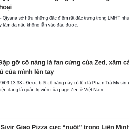
hoại
 - Qiyana sở hữu những đặc điểm rất đặc trưng trong LMHT như
y làm da nâu không lẫn vào đâu được.
Gặp gỡ cô nàng là fan cứng của Zed, xăm c
tủ của mình lên tay
9/09 13:38 - Được biết cô nàng này có tên là Phạm Trà My sin
iện đang là quản trị viên của page Zed ở Việt Nam.
Sivir Giao Pizza cực “nuột” trong Liên Mi