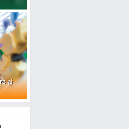
c ai
m