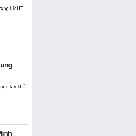
trong LMHT
rung
rang lẫn khả
Minh