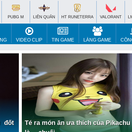
PUBG M
LIÊN QUÂN
HT RUNETERRA
VALORANT
L
ÚNG
VIDEO CLIP
TIN GAME
LÀNG GAME
CÔN
 đốt
Té ra món ăn ưa thích của Pikachu 