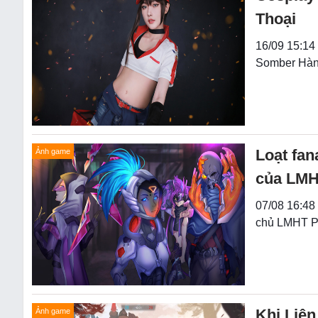
Thoại
16/09 15:14
Somber Hàn
Loạt fan
Ảnh game
của LM
07/08 16:48
chủ LMHT Ph
Khi Liên
Ảnh game