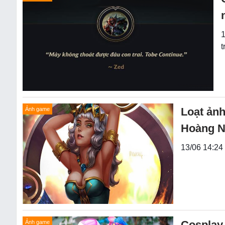
1
t
Loạt ản
Ảnh game
Hoàng N
13/06 14:24 
Cosplay 
Ảnh game