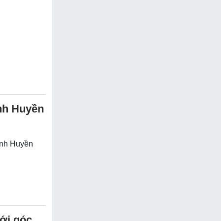
nh Huyền
inh Huyền
ới góc