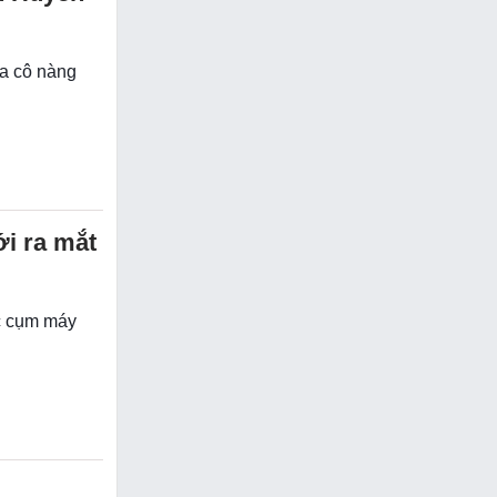
ủa cô nàng
i ra mắt
c cụm máy