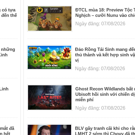
game vừa dễ dàng hoàn thành hết các nhiệm v
trong một ngày.
 có tựa
ĐTCL mùa 18: Preview Tộc 
 đến thế
Nghịch – cưỡi Nunu vào ch
Thượng Cổ U Linh có thể sẽ gặp nhiều thử th
Ngày đăng: 07/08/2026
đoạn ra mắt khi sở hữu lối chơi Idle AFK đã quá
trên thị trường hiện nay. Nhưng với những thay 
hướng mới và tạo hình nhân vật độc đáo thì ho
: những
Đảo Rồng Tái Sinh mang đến
khả năng trở thành tựa game đấu tướng tiềm năn
Kinh
thủ thành và kết hợp sinh vậ
vị
Ngày đăng: 07/08/2026
Linh
Ghost Recon Wildlands bất
Ubisoft hồi sinh với chiến d
miễn phí
Ngày đăng: 07/08/2026
 mắt đã
BLV gây tranh cãi khi cho r
n hết
LMHT 2 sớm thì Chovy đã t