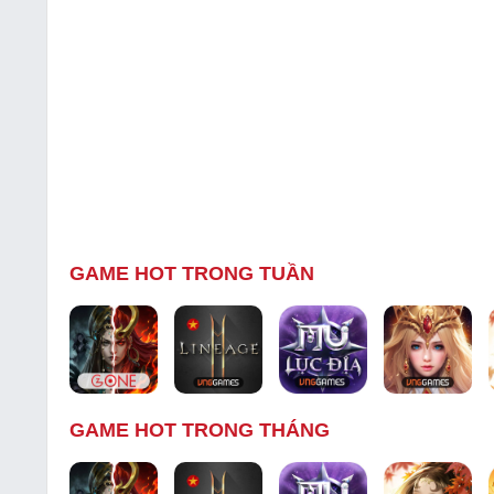
GAME HOT TRONG TUẦN
GAME HOT TRONG THÁNG