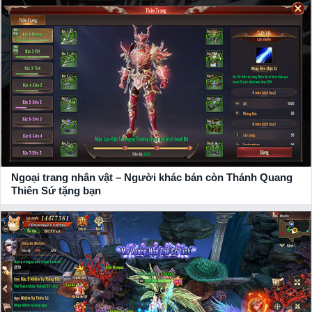
chuẩn xác nhất, chính thống nhất từ
NPH VNG
.
+ Tải game
Thánh Quang Thiên Sứ
trên Apple Store: Bạn có
thể tải game tương ứng cho hệ điều hành của điện thoại bạn!
Tại xemgame.com, chúng tôi cam kết mang đến link tải game
chuẩn xác nhất, chính thống nhất từ
NPH VNG
.
+ Download bản APK game
Thánh Quang Thiên Sứ
cho PC:
Bạn có thể tải game tương ứng cho hệ điều hành của điện
thoại bạn! Tại xemgame.com, chúng tôi cam kết mang đến link
tải game chuẩn xác nhất, chính thống nhất từ
NPH VNG
.
Nhận giftcode game Thánh Quang Thiên Sứ siêu giá trị
Ngoại trang nhân vật – Người khác bán còn Thánh Quang
Thiên Sứ tặng bạn
Hãy đồng hành cùng xemgame.com để cập nhật những thông
tin mới nhất về tựa game này và đồng thời thu về thật nhiều
giftcode, vip code
game giá trị từ
NPH VNG
gửi tặng.