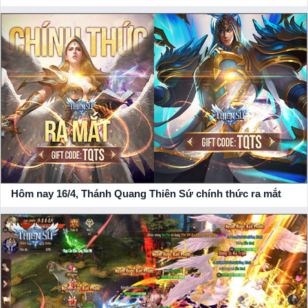
Hôm nay 16/4, Thánh Quang Thiên Sứ chính thức ra mắt