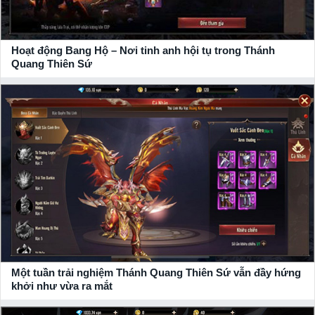
Hoạt động Bang Hộ – Nơi tinh anh hội tụ trong Thánh
Thánh Quang Thiên Sứ hiện đang được cộng đồng game thủ
Quang Thiên Sứ
quan tâm bởi đồ họa hoành tráng, sắc nét nhằm mang lại trải
nghiệm hấp dẫn cho người chơi. Dù đó là những pha đánh
boss hay chiến đấu tay đôi pvp ở sau.
Một điểm nữa mà nhiều game thủ sẽ thấy quen thuộc chính là
Thánh Quang Thiên Sứ được lấy cảm hứng từ những series
kinh điển như MU, Thần Khúc, do đó những game thủ gạo cội
của thể loại game nhập vai thần thoại sẽ bắt nhịp rất nhanh và
thoải mái trải nghiệm hết những phụ bản, quái vật, trang bị đầy
hoành tráng trong game.
Tải game Thánh Quang Thiên Sứ mới nhất cho điện thoại
Android, iOS
Một tuần trải nghiệm Thánh Quang Thiên Sứ vẫn đầy hứng
+ Tải game
Thánh Quang Thiên Sứ
trên Google Play: Bạn có
khởi như vừa ra mắt
thể tải game tương ứng cho hệ điều hành của điện thoại bạn!
Tại xemgame.com, chúng tôi cam kết mang đến link tải game