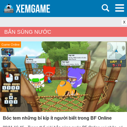
X
BẮN SÚNG NƯỚC
Game Online
Bóc tem những bí kíp ít người biết trong BF Online