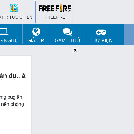
MHT: TỐC CHIẾN
FREEFIRE
G NGHỆ
GIẢI TRÍ
GAME THỦ
THƯ VIỆN
X
X
X
n dụ.. à
ưng bug ấn
.. nên phòng