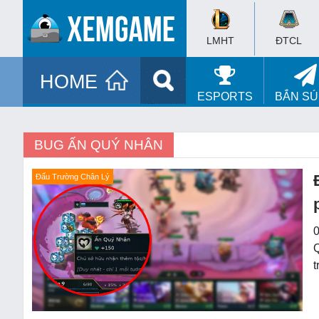
LMHT
ĐTCL
HOME
ESPORTS
BẮN S
BUG ẤN QUÝ NHÂN
Đấu Trường Chân Lý
0
Q
t