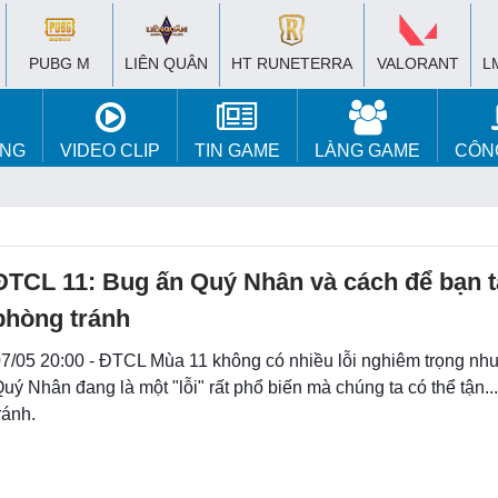
PUBG M
LIÊN QUÂN
HT RUNETERRA
VALORANT
L
ÚNG
VIDEO CLIP
TIN GAME
LÀNG GAME
CÔN
ĐTCL 11: Bug ấn Quý Nhân và cách để bạn tậ
phòng tránh
7/05 20:00 - ĐTCL Mùa 11 không có nhiều lỗi nghiêm trọng nh
uý Nhân đang là một "lỗi" rất phổ biến mà chúng ta có thể tận.
ránh.