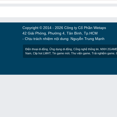
Copyright © 2014 - 2026 Công ty Cổ Phần Wetaps
42 Giải Phóng, Phường 4, Tân Bình, Tp.HCM
- Chịu trách nhiệm nội dung: Nguyễn Trung Mạnh
Điện thoại di động
,
Ứng dụng di động
,
Công nghệ thông tin
,
MXH 2GAM
Nam
,
Clip hot LMHT
,
Tin game mới
,
Thư viện game
,
Trải nghiệm game
,