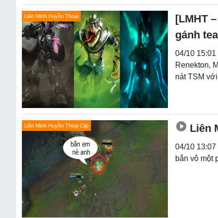
[LMHT –
Liên Minh Huyền Thoại
gánh tea
04/10 15:01
Renekton, M
nát TSM với
Liên 
Liên Minh Huyền Thoại Clip
04/10 13:07 
bắn vô một 