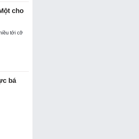
 Một cho
hiều tới cỡ
ực bá