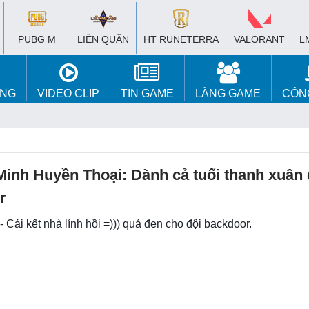
PUBG M
LIÊN QUÂN
HT RUNETERRA
VALORANT
L
ÚNG
VIDEO CLIP
TIN GAME
LÀNG GAME
CÔN
Minh Huyền Thoại: Dành cả tuổi thanh xuân
r
- Cái kết nhà lính hồi =))) quá đen cho đội backdoor.