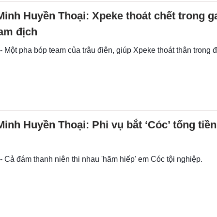
Minh Huyền Thoại: Xpeke thoát chết trong g
am địch
- Một pha bóp team của trâu điên, giúp Xpeke thoát thân trong
Minh Huyền Thoại: Phi vụ bắt ‘Cóc’ tống tiền
- Cả đám thanh niên thi nhau 'hãm hiếp' em Cóc tội nghiệp.