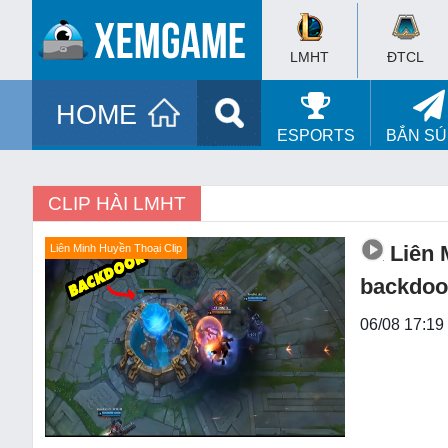
LMHT
ĐTCL
HOME
ESPORTS
BẮN S
CLIP HÀI LMHT
Liên 
Liên Minh Huyền Thoại Clip
backdoo
06/08 17:19 