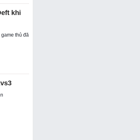
eft khi
u game thủ đã
1vs3
ên