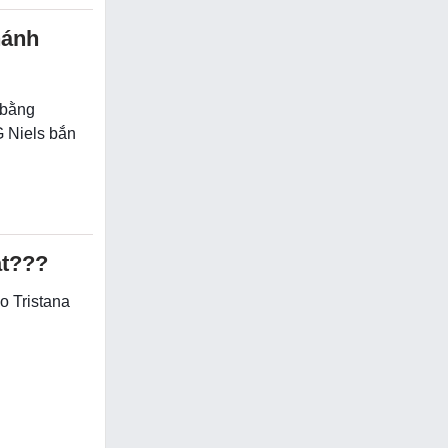
hánh
 bằng
 Niels bắn
ắt???
o Tristana