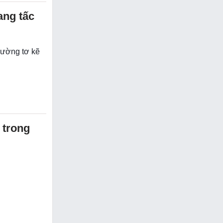
ang tấc
 đường tơ kẽ
 trong