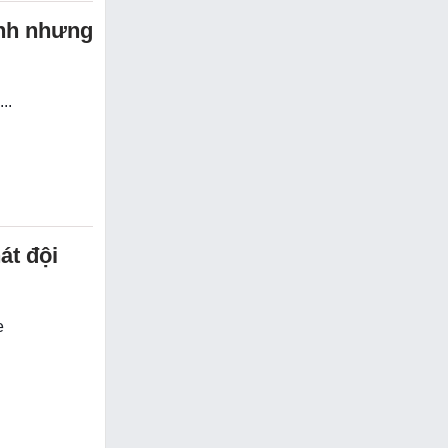
anh nhưng
..
át đội
e