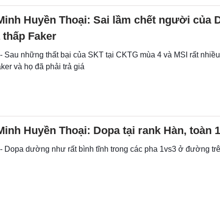
Minh Huyền Thoại: Sai lầm chết người của D
 thấp Faker
 - Sau những thất bại của SKT tại CKTG mùa 4 và MSI rất nhiề
er và họ đã phải trả giá
Minh Huyền Thoại: Dopa tại rank Hàn, toàn 
 - Dopa dường như rất bình tĩnh trong các pha 1vs3 ở đường tr