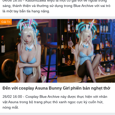
04/06 16:00 - Kasumizawa Miyu là một cô gái với vẻ ngoài trong
sáng, thánh thiện và thường sử dụng trong Blue Archive với vai trò
là một tay bắn tỉa hạng nặng.
Giải Trí
Đến với cosplay Asuna Bunny Girl phiên bản nghẹt thở
26/02 16:00 - Cosplay Blue Archive này được thực hiện với nhân
vật Asuna trong bộ trang phục thỏ xanh ngọc cực kỳ cuốn hút,
nóng mắt.