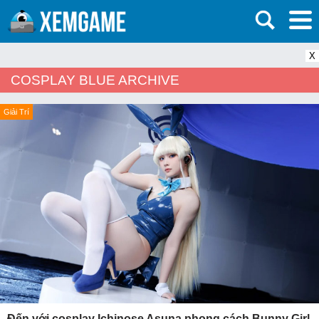
X
COSPLAY BLUE ARCHIVE
Giải Trí
Đến với cosplay Ichinose Asuna phong cách Bunny Girl