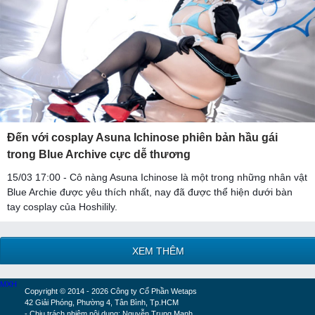
Đến với cosplay Asuna Ichinose phiên bản hầu gái
trong Blue Archive cực dễ thương
15/03 17:00 - Cô nàng Asuna Ichinose là một trong những nhân vật
Blue Archie được yêu thích nhất, nay đã được thể hiện dưới bàn
tay cosplay của Hoshilily.
XEM THÊM
MXH
Copyright © 2014 - 2026 Công ty Cổ Phần Wetaps
42 Giải Phóng, Phường 4, Tân Bình, Tp.HCM
- Chịu trách nhiệm nội dung: Nguyễn Trung Mạnh