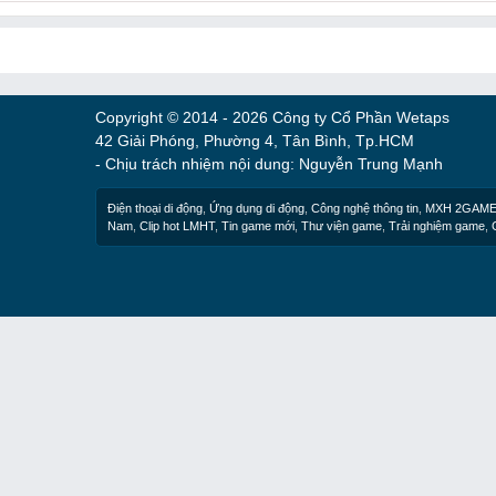
Copyright © 2014 - 2026 Công ty Cổ Phần Wetaps
42 Giải Phóng, Phường 4, Tân Bình, Tp.HCM
- Chịu trách nhiệm nội dung: Nguyễn Trung Mạnh
Điện thoại di động
,
Ứng dụng di động
,
Công nghệ thông tin
,
MXH 2GAM
Nam
,
Clip hot LMHT
,
Tin game mới
,
Thư viện game
,
Trải nghiệm game
,