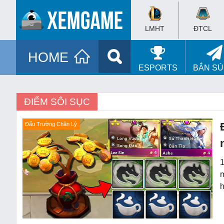
LMHT
ĐTCL
HOME
ESPORTS
BẮN S
ĐIỂM SÔI SỤC
Đấu Trường Chân Lý
1
m
h