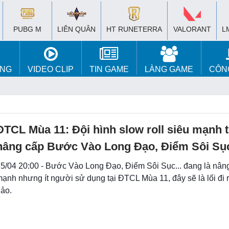
PUBG M
LIÊN QUÂN
HT RUNETERRA
VALORANT
L
ÚNG
VIDEO CLIP
TIN GAME
LÀNG GAME
CÔN
ĐTCL Mùa 11: Đội hình slow roll siêu mạnh 
nâng cấp Bước Vào Long Đạo, Điểm Sôi S
5/04 20:00 - Bước Vào Long Đạo, Điểm Sôi Sục... đang là nâng
ạnh nhưng ít người sử dụng tại ĐTCL Mùa 11, đây sẽ là lối đi 
ảo.