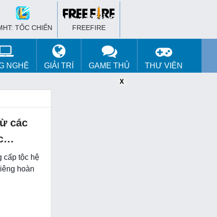
MHT: TỐC CHIẾN
FREEFIRE
G NGHỆ
GIẢI TRÍ
GAME THỦ
THƯ VIỆN
X
X
X
từ các
ục…
 cấp tộc hệ
riêng hoàn