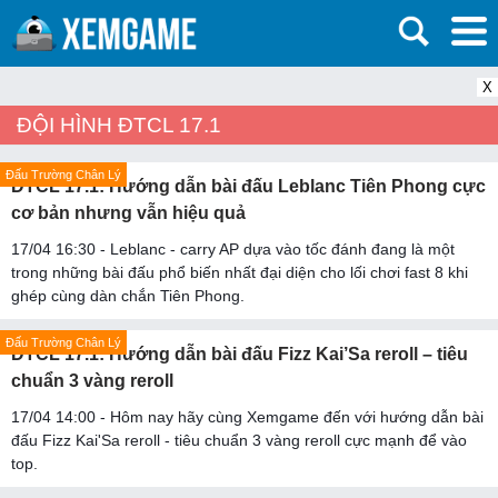
X
ĐỘI HÌNH ĐTCL 17.1
Đấu Trường Chân Lý
ĐTCL 17.1: Hướng dẫn bài đấu Leblanc Tiên Phong cực
cơ bản nhưng vẫn hiệu quả
17/04 16:30 - Leblanc - carry AP dựa vào tốc đánh đang là một
trong những bài đấu phổ biến nhất đại diện cho lối chơi fast 8 khi
ghép cùng dàn chắn Tiên Phong.
Đấu Trường Chân Lý
ĐTCL 17.1: Hướng dẫn bài đấu Fizz Kai’Sa reroll – tiêu
chuẩn 3 vàng reroll
17/04 14:00 - Hôm nay hãy cùng Xemgame đến với hướng dẫn bài
đấu Fizz Kai'Sa reroll - tiêu chuẩn 3 vàng reroll cực mạnh để vào
top.