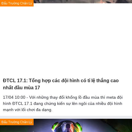
Đấu Trường Chân Lý
ĐTCL 17.1: Tổng hợp các đội hình có tỉ lệ thắng cao
nhất đầu mùa 17
17/04 10:00 - Với những thay đổi khổng lồ đầu mùa thì meta đội
hình ĐTCL 17.1 đang chứng kiến sự lên ngôi của nhiều đội hình
mạnh với lối chơi đa dạng.
Đấu Trường Chân Lý