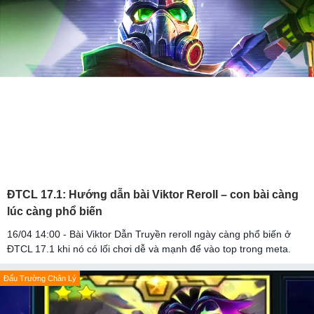
ĐTCL 17.1: Hướng dẫn bài Viktor Reroll – con bài càng
lúc càng phổ biến
16/04 14:00 - Bài Viktor Dẫn Truyền reroll ngày càng phổ biến ở
ĐTCL 17.1 khi nó có lối chơi dễ và mạnh để vào top trong meta.
Đấu Trường Chân Lý