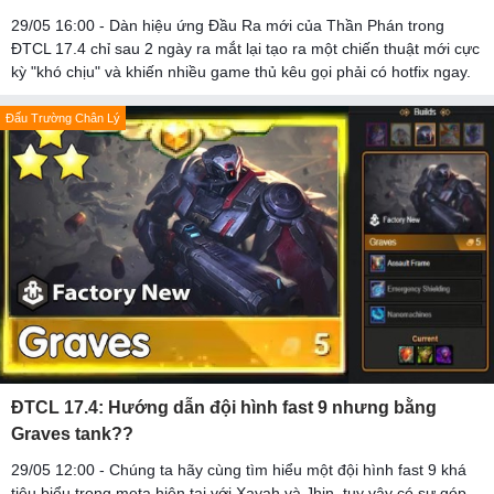
29/05 16:00 - Dàn hiệu ứng Đầu Ra mới của Thần Phán trong
ĐTCL 17.4 chỉ sau 2 ngày ra mắt lại tạo ra một chiến thuật mới cực
kỳ "khó chịu" và khiến nhiều game thủ kêu gọi phải có hotfix ngay.
Đấu Trường Chân Lý
ĐTCL 17.4: Hướng dẫn đội hình fast 9 nhưng bằng
Graves tank??
29/05 12:00 - Chúng ta hãy cùng tìm hiểu một đội hình fast 9 khá
tiêu biểu trong meta hiện tại với Xayah và Jhin, tuy vậy có sự góp