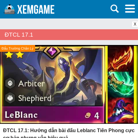
X
ĐTCL 17.1
Đấu Trường Chân Lý
ĐTCL 17.1: Hướng dẫn bài đấu Leblanc Tiên Phong cực
cơ bản nhưng vẫn hiệu quả