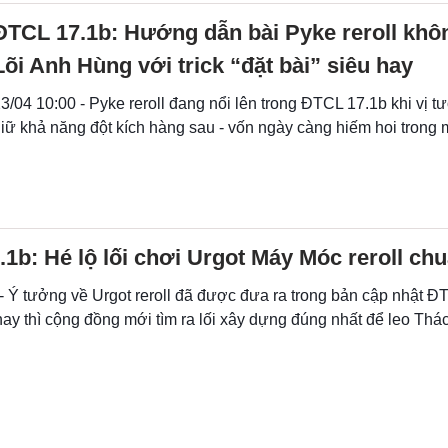
ĐTCL 17.1b: Hướng dẫn bài Pyke reroll khô
Lõi Anh Hùng với trick “đặt bài” siêu hay
3/04 10:00 - Pyke reroll đang nổi lên trong ĐTCL 17.1b khi vị 
iữ khả năng đột kích hàng sau - vốn ngày càng hiếm hoi trong m
1b: Hé lộ lối chơi Urgot Máy Móc reroll ch
- Ý tưởng về Urgot reroll đã được đưa ra trong bản cập nhật Đ
ay thì cộng đồng mới tìm ra lối xây dựng đúng nhất để leo Thá