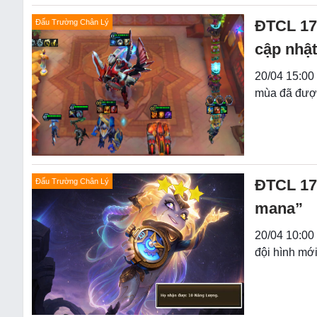
ĐTCL 17.
Đấu Trường Chân Lý
cập nhật
20/04 15:00
mùa đã được 
ĐTCL 17.
Đấu Trường Chân Lý
mana”
20/04 10:00
đội hình mới