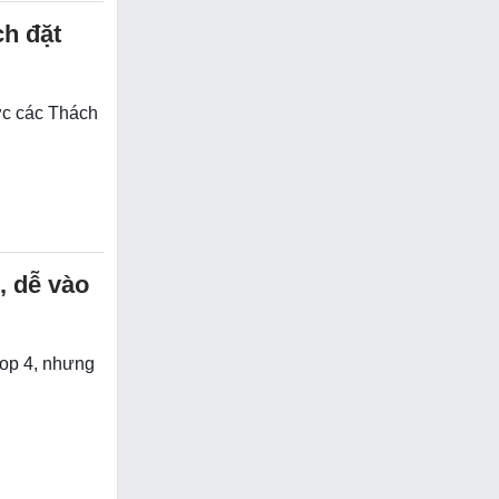
ch đặt
ược các Thách
, dễ vào
top 4, nhưng