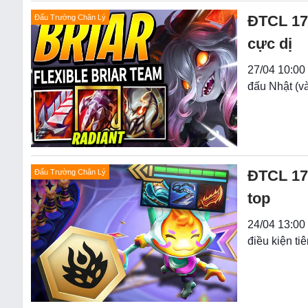
ĐTCL 17.
Đấu Trường Chân Lý
cực dị
27/04 10:00 
đấu Nhật (và
ĐTCL 17
Đấu Trường Chân Lý
top
24/04 13:00
điều kiện ti