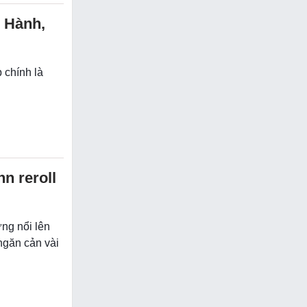
 Hành,
 chính là
n reroll
ng nổi lên
ngăn cản vài