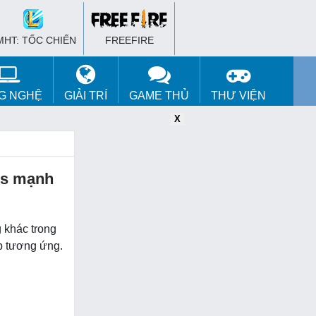
MHT: TỐC CHIẾN
FREEFIRE
G NGHỆ
GIẢI TRÍ
GAME THỦ
THƯ VIỆN
X
X
X
es mạnh
 khác trong
p tương ứng.