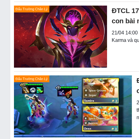
ĐTCL 17
Đấu Trường Chân Lý
con bài 
21/04 14:00
Karma và qu
Đấu Trường Chân Lý
2
t
n