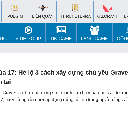
PUBG M
LIÊN QUÂN
HT RUNETERRA
VALORANT
L
ÚNG
VIDEO CLIP
TIN GAME
LÀNG GAME
CÔN
a 17: Hé lộ 3 cách xây dựng chủ yếu Grav
 tại
 - Graves sở hữu ngưỡng sức mạnh cao hơn hầu hết các tướng
, miễn là người chơi áp dụng đúng lối lên trang bị và nâng cấ