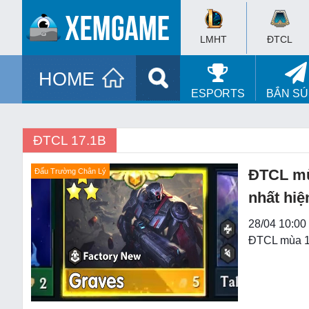
LMHT
ĐTCL
HOME
ESPORTS
BẮN S
ĐTCL 17.1B
ĐTCL mù
Đấu Trường Chân Lý
nhất hiện
28/04 10:00
ĐTCL mùa 17