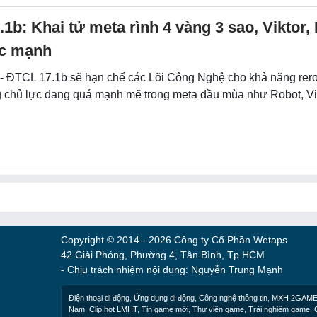
1b: Khai tử meta rình 4 vàng 3 sao, Viktor,
c mạnh
- ĐTCL 17.1b sẽ hạn chế các Lõi Công Nghệ cho khả năng reroll
 chủ lực đang quá mạnh mẽ trong meta đầu mùa như Robot, Vik
Copyright © 2014 - 2026 Công ty Cổ Phần Wetaps
42 Giải Phóng, Phường 4, Tân Bình, Tp.HCM
- Chịu trách nhiệm nội dung: Nguyễn Trung Mạnh
Điện thoại di động
,
Ứng dụng di động
,
Công nghệ thông tin
,
MXH 2GAM
Nam
,
Clip hot LMHT
,
Tin game mới
,
Thư viện game
,
Trải nghiệm game
,