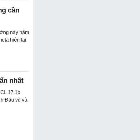
ng cần
tướng này nắm
eta hiện tại.
uẩn nhất
TCL 17.1b
ch Đấu vù vù.