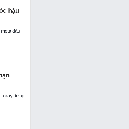
Móc hậu
g meta đầu
 hạn
ách xây dựng