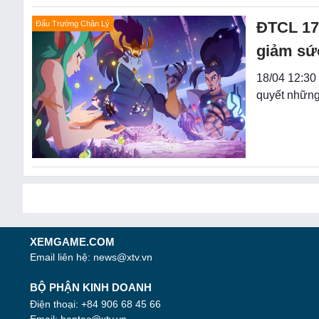
ĐTCL 17.
Đấu Trường Chân Lý
giảm sứ
18/04 12:30 
quyết những
XEMGAME.COM
Email liên hệ:
news@xtv.vn
BỘ PHẬN KINH DOANH
Điện thoại: +84 906 68 45 66