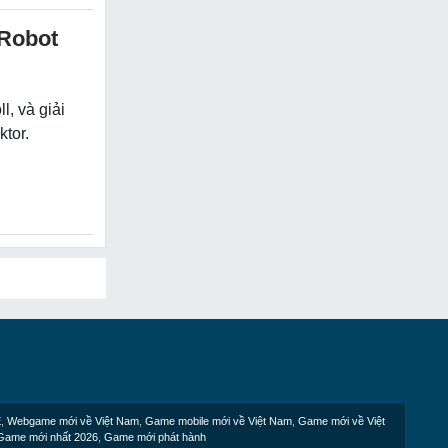
 Robot
, và giải
tor.
E
,
Webgame mới về Việt Nam
,
Game mobile mới về Việt Nam
,
Game mới về Việt
Game mới nhất 2026
,
Game mới phát hành