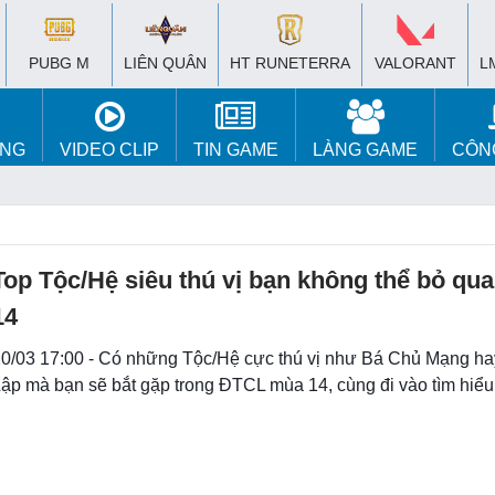
PUBG M
LIÊN QUÂN
HT RUNETERRA
VALORANT
L
ÚNG
VIDEO CLIP
TIN GAME
LÀNG GAME
CÔN
Top Tộc/Hệ siêu thú vị bạn không thể bỏ qua
14
0/03 17:00 - Có những Tộc/Hệ cực thú vị như Bá Chủ Mạng ha
ập mà bạn sẽ bắt gặp trong ĐTCL mùa 14, cùng đi vào tìm hiểu