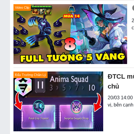
Video Clip
2
c
ĐTCL mùa
Đấu Trường Chân Lý
chủ
20/03 14:00
vị, bên cạn