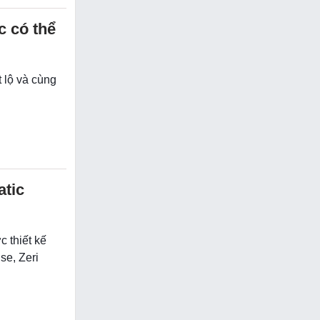
c có thể
 lộ và cùng
tic
 thiết kế
se, Zeri