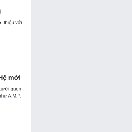
i
 thiệu với
 Hệ mới
người quen
như A.M.P.