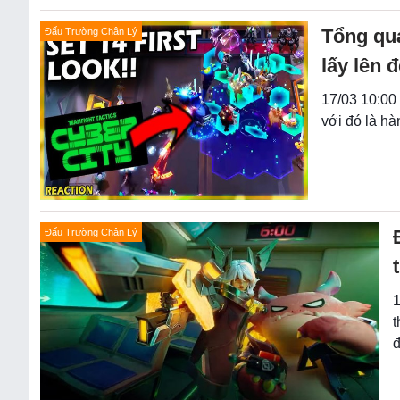
Tổng qua
Đấu Trường Chân Lý
lấy lên 
17/03 10:00
với đó là h
Đấu Trường Chân Lý
1
t
đ