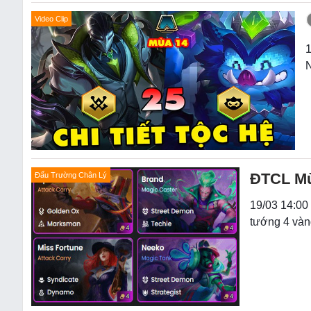
Video Clip
1
N
ĐTCL Mùa
Đấu Trường Chân Lý
19/03 14:00 
tướng 4 vàn