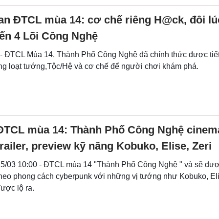
n ĐTCL mùa 14: cơ chế riêng H@ck, đôi lú
đến 4 Lõi Công Nghệ
 - ĐTCL Mùa 14, Thành Phố Công Nghệ đã chính thức được tiết
àng loạt tướng,Tộc/Hệ và cơ chế để người chơi khám phá.
ĐTCL mùa 14: Thành Phố Công Nghệ cinema
trailer, preview kỹ năng Kobuko, Elise, Zeri
5/03 10:00 - ĐTCL mùa 14 "Thành Phố Công Nghệ " và sẽ được
heo phong cách cyberpunk với những vị tướng như Kobuko, Eli
ược lộ ra.