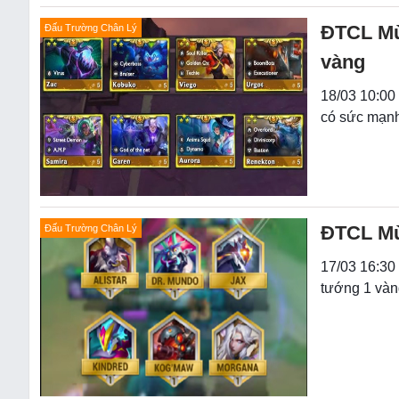
ĐTCL Mùa
Đấu Trường Chân Lý
vàng
18/03 10:00
có sức mạnh
ĐTCL Mùa
Đấu Trường Chân Lý
17/03 16:30 
tướng 1 vàn