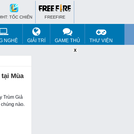
MHT: TỐC CHIẾN
FREEFIRE
G NGHỆ
GIẢI TRÍ
GAME THỦ
THƯ VIỆN
X
X
X
 tại Mùa
y Trùm Giả
 chúng nào.