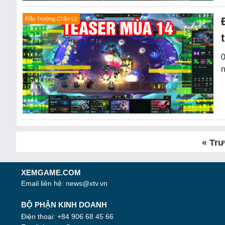
Đấu Trường Chân Lý
0
n
« Tr
XEMGAME.COM
Email liên hệ:
news@xtv.vn
BỘ PHẬN KINH DOANH
Điện thoại: +84 906 68 45 66