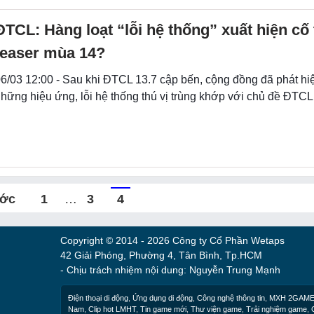
ĐTCL: Hàng loạt “lỗi hệ thống” xuất hiện cố 
teaser mùa 14?
6/03 12:00 - Sau khi ĐTCL 13.7 cập bến, cộng đồng đã phát hi
hững hiệu ứng, lỗi hệ thống thú vị trùng khớp với chủ đề ĐTC
ước
1
…
3
4
Copyright © 2014 - 2026 Công ty Cổ Phần Wetaps
42 Giải Phóng, Phường 4, Tân Bình, Tp.HCM
- Chịu trách nhiệm nội dung: Nguyễn Trung Mạnh
Điện thoại di động
,
Ứng dụng di động
,
Công nghệ thông tin
,
MXH 2GAM
Nam
,
Clip hot LMHT
,
Tin game mới
,
Thư viện game
,
Trải nghiệm game
,