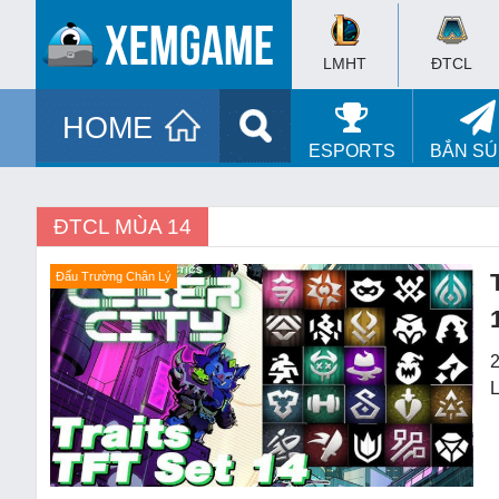
LMHT
ĐTCL
HOME
ESPORTS
BẮN S
ĐTCL MÙA 14
Đấu Trường Chân Lý
2
L