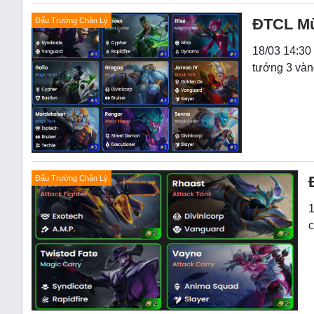
ĐTCL Mùa
Đấu Trường Chân Lý
18/03 14:30 
tướng 3 vàn
Đấu Trường Chân Lý
1
c