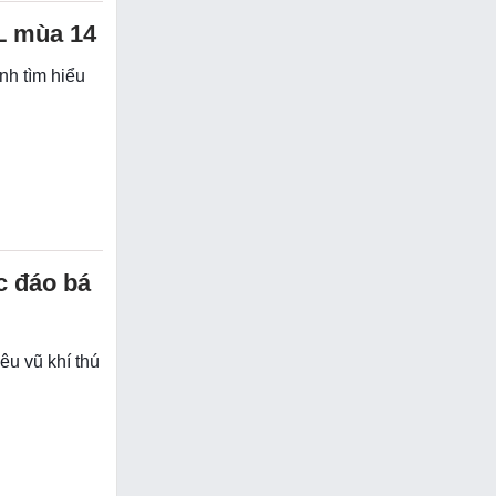
CL mùa 14
h tìm hiểu
c đáo bá
u vũ khí thú