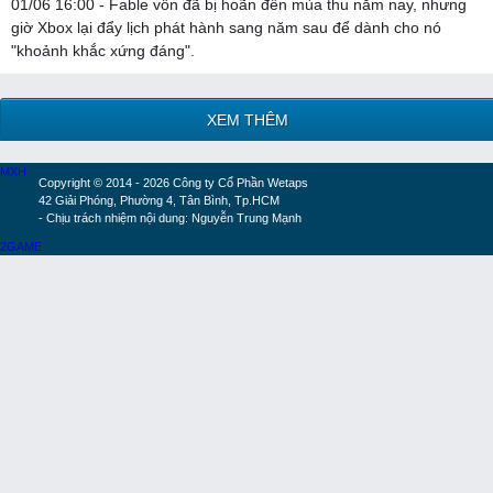
01/06 16:00 - Fable vốn đã bị hoãn đến mùa thu năm nay, nhưng
giờ Xbox lại đẩy lịch phát hành sang năm sau để dành cho nó
"khoảnh khắc xứng đáng".
XEM THÊM
MXH
Copyright © 2014 - 2026 Công ty Cổ Phần Wetaps
42 Giải Phóng, Phường 4, Tân Bình, Tp.HCM
- Chịu trách nhiệm nội dung: Nguyễn Trung Mạnh
2GAME