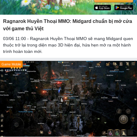
Ragnarok Huyền Thoại MMO: Midgard chuẩn bị mở cửa
với game thủ Việt
03/06 11:00 - Ragnarok Huyền Thoại MMO sẽ mang Midgard quen
thuộc trở lại trong diện mạo 3D hiện đại, hứa hẹn mở ra một hành
trình hoàn toàn mới.
Game Mobile