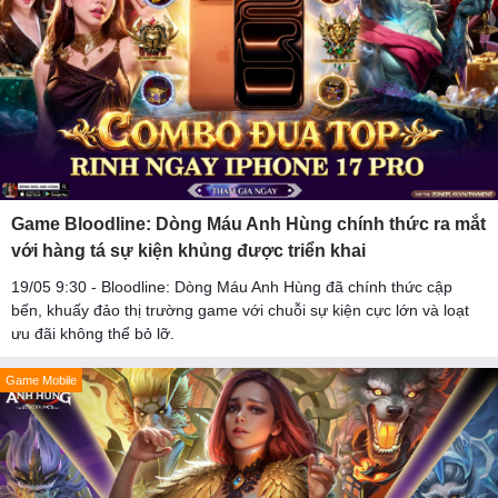
Game Bloodline: Dòng Máu Anh Hùng chính thức ra mắt
với hàng tá sự kiện khủng được triển khai
19/05 9:30 - Bloodline: Dòng Máu Anh Hùng đã chính thức cập
bến, khuấy đảo thị trường game với chuỗi sự kiện cực lớn và loạt
ưu đãi không thể bỏ lỡ.
Game Mobile