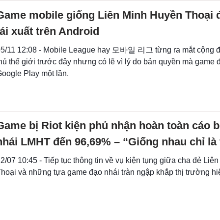
Game mobile giống Liên Minh Huyền Thoại
tái xuất trên Android
05/11 12:08 - Mobile League hay 모바일 리그 từng ra mắt cộng 
hủ thế giới trước đây nhưng có lẽ vì lý do bản quyền mà game đ
oogle Play một lần.
Game bị Riot kiện phủ nhận hoàn toàn cáo 
nhái LMHT đến 96,69% – “Giống nhau chỉ là 
2/07 10:45 - Tiếp tục thông tin về vụ kiện tụng giữa cha đẻ Li
hoại và những tựa game đạo nhái tràn ngập khắp thị trường hi