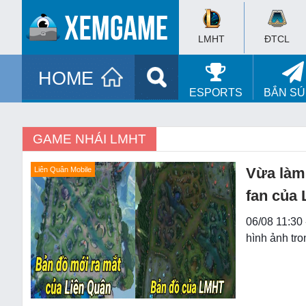
LMHT
ĐTCL
HOME
ESPORTS
BẮN S
GAME NHÁI LMHT
Vừa làm 
Liên Quân Mobile
fan của
06/08 11:30 
hình ảnh tro