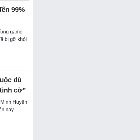
 đến 99%
đồng game
ã bị gỡ khỏi
buộc dù
tình cờ”
ên Minh Huyền
ện nay.