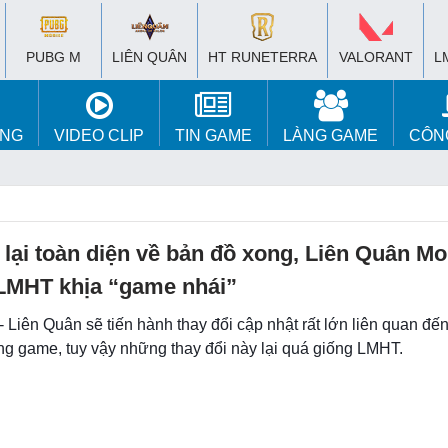
PUBG M
LIÊN QUÂN
HT RUNETERRA
VALORANT
L
ÚNG
VIDEO CLIP
TIN GAME
LÀNG GAME
CÔN
lại toàn diện về bản đồ xong, Liên Quân Mobi
 LMHT khịa “game nhái”
- Liên Quân sẽ tiến hành thay đổi cập nhật rất lớn liên quan đế
ng game, tuy vậy những thay đổi này lại quá giống LMHT.