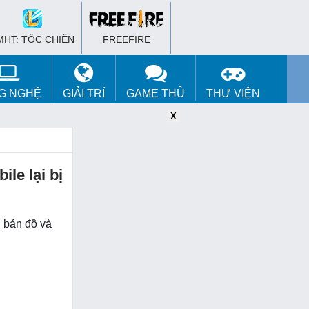
MHT: TỐC CHIẾN
FREEFIRE
G NGHỆ
GIẢI TRÍ
GAME THỦ
THƯ VIỆN
X
X
X
le lại bị
n bản đồ và