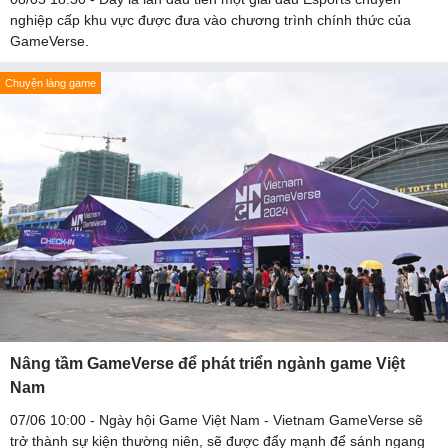
nghiệp cấp khu vực được đưa vào chương trình chính thức của
GameVerse.
Chuyện làng game
Nâng tầm GameVerse để phát triển ngành game Việt
Nam
07/06 10:00 - Ngày hội Game Việt Nam - Vietnam GameVerse sẽ
trở thành sự kiện thường niên, sẽ được đẩy mạnh để sánh ngang