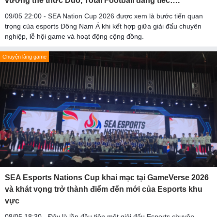
vương thể thức Duo, Total Football đáng tiếc….
09/05 22:00 - SEA Nation Cup 2026 được xem là bước tiến quan
trọng của esports Đông Nam Á khi kết hợp giữa giải đấu chuyên
nghiệp, lễ hội game và hoạt động cộng đồng.
Chuyện làng game
SEA Esports Nations Cup khai mạc tại GameVerse 2026
và khát vọng trở thành điểm đến mới của Esports khu
vực
08/05 18:30 - Đây là lần đầu tiên một giải đấu Esports chuyên