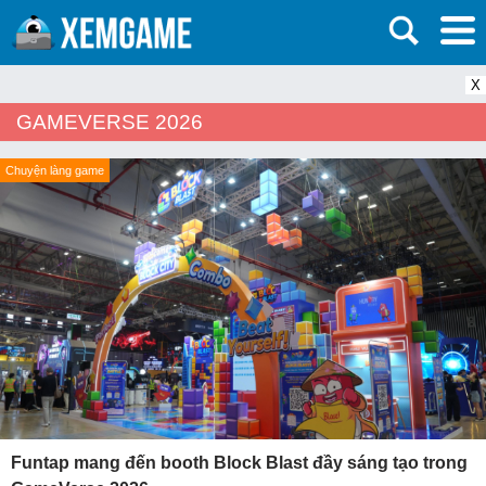
X
GAMEVERSE 2026
Chuyện làng game
Funtap mang đến booth Block Blast đầy sáng tạo trong