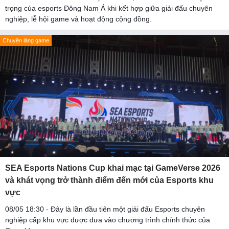
trọng của esports Đông Nam Á khi kết hợp giữa giải đấu chuyên
nghiệp, lễ hội game và hoạt động cộng đồng.
Chuyện làng game
SEA Esports Nations Cup khai mạc tại GameVerse 2026
và khát vọng trở thành điểm đến mới của Esports khu
vực
08/05 18:30 - Đây là lần đầu tiên một giải đấu Esports chuyên
nghiệp cấp khu vực được đưa vào chương trình chính thức của