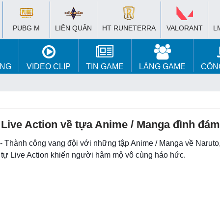
PUBG M
LIÊN QUÂN
HT RUNETERRA
VALORANT
L
ÚNG
VIDEO CLIP
TIN GAME
LÀNG GAME
CÔN
 Live Action về tựa Anime / Manga đình đá
 - Thành công vang đội với những tập Anime / Manga về Naruto,
 tự Live Action khiến người hâm mộ vô cùng háo hức.