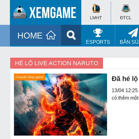
LMHT
ĐTCL
HOME
ESPORTS
BẮN S
HÉ LỘ LIVE ACTION NARUTO
Đã hé lộ
Chuyện làng game
13/04 12:25
có thêm một