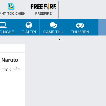
MHT: TỐC CHIẾN
FREEFIRE
G NGHỆ
GIẢI TRÍ
GAME THỦ
THƯ VIỆN
X
X
X
m Naruto
 nay lại sắp