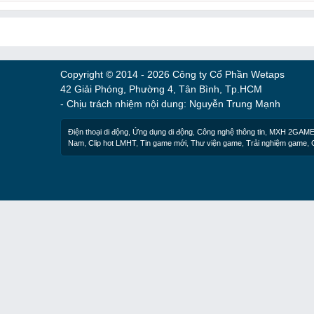
Copyright © 2014 - 2026 Công ty Cổ Phần Wetaps
42 Giải Phóng, Phường 4, Tân Bình, Tp.HCM
- Chịu trách nhiệm nội dung: Nguyễn Trung Mạnh
Điện thoại di động
,
Ứng dụng di động
,
Công nghệ thông tin
,
MXH 2GAM
Nam
,
Clip hot LMHT
,
Tin game mới
,
Thư viện game
,
Trải nghiệm game
,