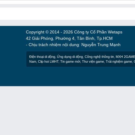
Copyright © 2014 - 2026 Công ty Cổ Phần Wetaps
42 Giải Phóng, Phường 4, Tân Bình, Tp.HCM
- Chịu trách nhiệm nội dung: Nguyễn Trung Mạnh
Điện thoại di động
,
Ứng dụng di động
,
Công nghệ thông tin
,
MXH 2GAM
Nam
,
Clip hot LMHT
,
Tin game mới
,
Thư viện game
,
Trải nghiệm game
,