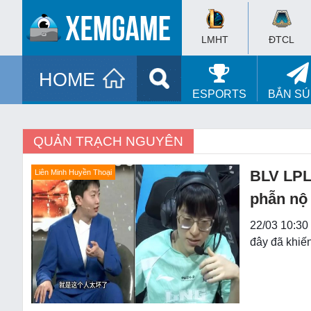
LMHT
ĐTCL
HOME
ESPORTS
BẮN S
QUẢN TRẠCH NGUYÊN
BLV LPL 
Liên Minh Huyền Thoại
phẫn nộ
22/03 10:30
đây đã khiến