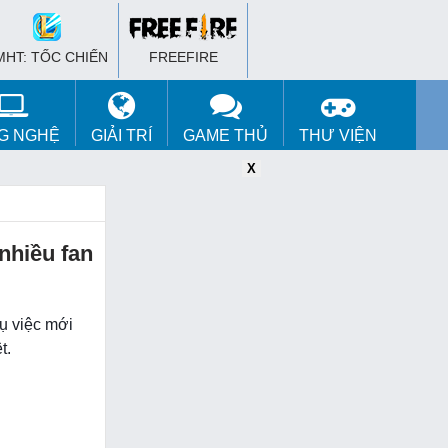
MHT: TỐC CHIẾN
FREEFIRE
G NGHỆ
GIẢI TRÍ
GAME THỦ
THƯ VIỆN
X
X
X
 nhiều fan
ụ việc mới
t.