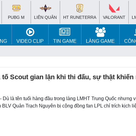
PUBG M
LIÊN QUÂN
HT RUNETERRA
VALORANT
L
ÚNG
VIDEO CLIP
TIN GAME
LÀNG GAME
CÔN
tố Scout gian lận khi thi đấu, sự thật khiến
 - Dù là tên tuổi hàng đầu trong làng LMHT Trung Quốc nhưng v
 BLV Quản Trạch Nguyên bị cộng đồng fan LPL chỉ trích kịch liệ