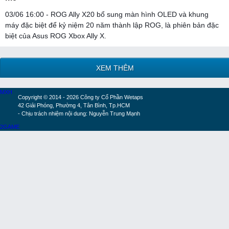
03/06 16:00 - ROG Ally X20 bổ sung màn hình OLED và khung
máy đặc biệt để kỷ niệm 20 năm thành lập ROG, là phiên bản đặc
biệt của Asus ROG Xbox Ally X.
XEM THÊM
MXH
Copyright © 2014 - 2026 Công ty Cổ Phần Wetaps
42 Giải Phóng, Phường 4, Tân Bình, Tp.HCM
- Chịu trách nhiệm nội dung: Nguyễn Trung Mạnh
2GAME