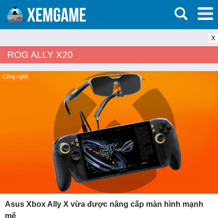
X
ROG ALLY X20
Công nghệ
Asus Xbox Ally X vừa được nâng cấp màn hình mạnh
mẽ