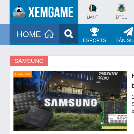
LMHT
ĐTCL
HOME
ESPORTS
BẮN S
SAMSUNG
Công nghệ
1
S
b