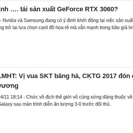
ịnh …. tái sản xuất GeForce RTX 3060?
 - Nvidia và Samsung đang có ý định khởi động lại việc sản x
 trở lại lựa chọn card đồ họa rẻ mà vẫn mạnh trong bão giá li
LMHT: Vị vua SKT băng hà, CKTG 2017 đón 
vương
4/11 18:14 - Chức vô địch thế giới vô cùng xứng đáng thuộc 
alaxy sau màn trình diễn ấn tượng 3-0 trước đối thủ.