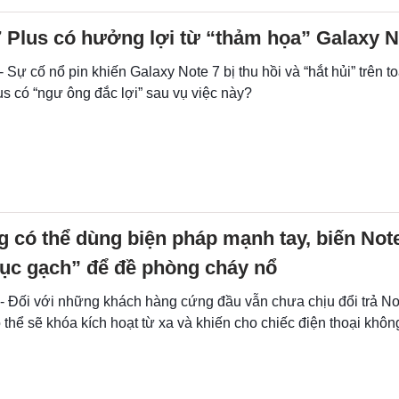
 Plus có hưởng lợi từ “thảm họa” Galaxy N
- Sự cố nổ pin khiến Galaxy Note 7 bị thu hồi và “hắt hủi” trên t
s có “ngư ông đắc lợi” sau vụ việc này?
 có thể dùng biện pháp mạnh tay, biến Not
cục gạch” để đề phòng cháy nổ
 - Đối với những khách hàng cứng đầu vẫn chưa chịu đổi trả No
hể sẽ khóa kích hoạt từ xa và khiến cho chiếc điện thoại khôn