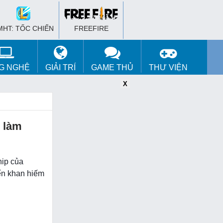
MHT: TỐC CHIẾN
FREEFIRE
G NGHỆ
GIẢI TRÍ
GAME THỦ
THƯ VIỆN
X
X
X
 làm
hip của
ến khan hiếm