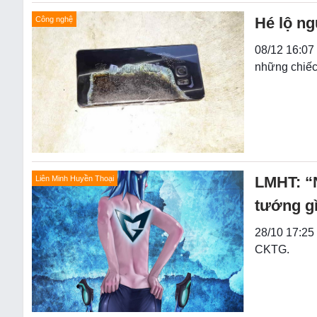
Hé lộ ng
Công nghệ
08/12 16:07 
những chiếc
LMHT: “
Liên Minh Huyền Thoại
tướng g
28/10 17:25 
CKTG.