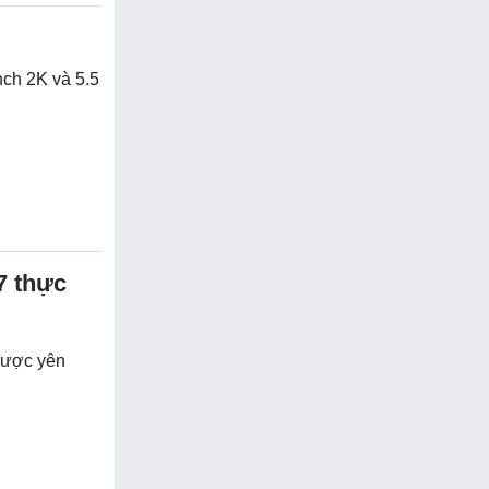
nch 2K và 5.5
7 thực
được yên