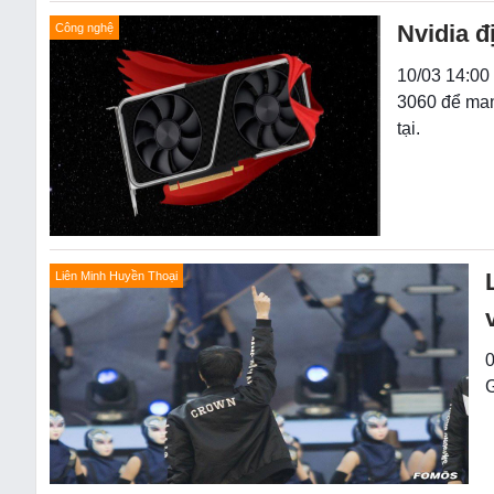
Nvidia đ
Công nghệ
10/03 14:00
3060 để mang
tại.
Liên Minh Huyền Thoại
0
G