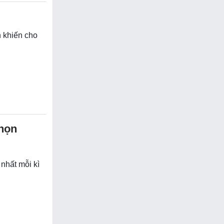
n khiến cho
chọn
 nhất mỗi kì