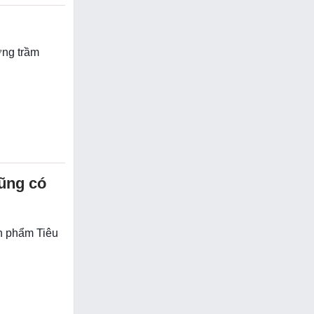
ởng trầm
ũng có
n phẩm Tiêu