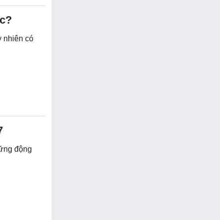
ợc?
y nhiên có
7
hững động