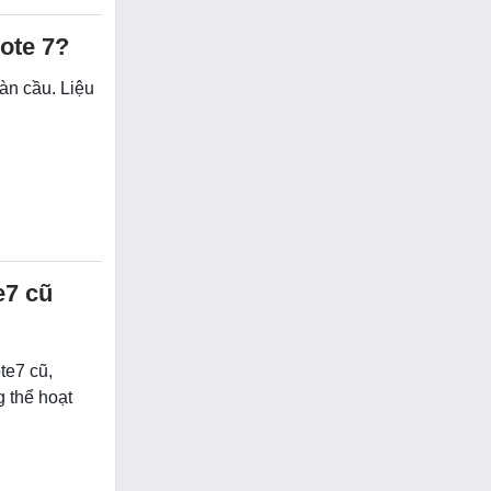
ote 7?
oàn cầu. Liệu
e7 cũ
te7 cũ,
g thể hoạt