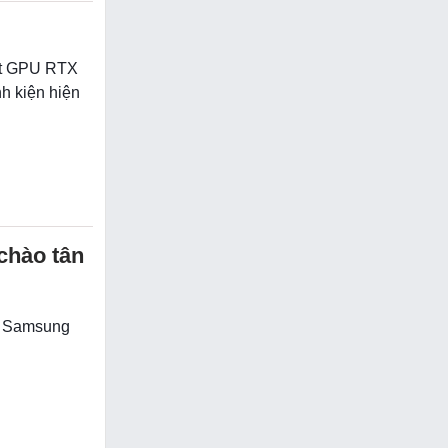
uất GPU RTX
nh kiện hiện
chào tân
về Samsung