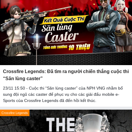
Crossfire Legends: Đã tìm ra người chiến thắng cuộc thi
“Săn lùng caster”
23/11 15:50 - Cuộc thi “Săn lùng caster” của NPH VNG nhằm bổ
sung đội ngũ các caster để phục vụ cho các giải đấu mobile e-
Sports của Crossfire Legends đã đến hồi kết thúc.
Crossfire Legends