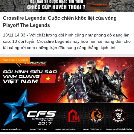
Crossfire Legends: Cuộc chiến khốc liệt của vòng
Playoff The Legends
13/11 14:33 - Với chất lượng đội hình cũng như phong độ đang lên
cao, 10 đội tuyển Crossfire Legends này hứa hẹn sẽ mang đến cho
tất cả người xem những trận đấu súng căng thẳng, kịch tính.
Crossfire Legends