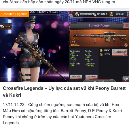
chuỗi sự kiến hấp dẫn nhân ngày 20/11 mà NPH VNG tung ra.
Crossfire Legends
Crossfire Legends – Uy lực của set vũ khí Peony Barrett
và Kukri
17/11 14:23 - Cùng chiêm ngưỡng sức mạnh của bộ vũ khí Hoa
Mẫu Đơn có hiệu ứng tăng tốc: Barrett-Peony, D.E-Peony & Kukri-
Peony khi chúng ở trên tay của các hot Youtubers Crossfire
Legends.