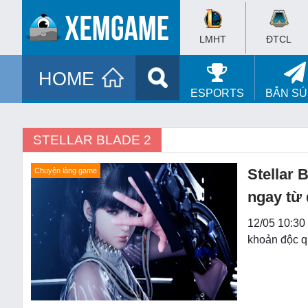
LMHT
ĐTCL
HOME
ESPORTS
BẮN S
STELLAR BLADE 2
Stellar 
Chuyện làng game
ngay từ
12/05 10:30 
khoản độc q