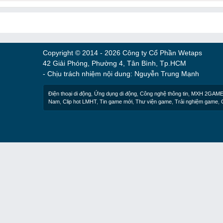
Copyright © 2014 - 2026 Công ty Cổ Phần Wetaps
42 Giải Phóng, Phường 4, Tân Bình, Tp.HCM
- Chịu trách nhiệm nội dung: Nguyễn Trung Mạnh
Điện thoại di động
,
Ứng dụng di động
,
Công nghệ thông tin
,
MXH 2GAM
Nam
,
Clip hot LMHT
,
Tin game mới
,
Thư viện game
,
Trải nghiệm game
,