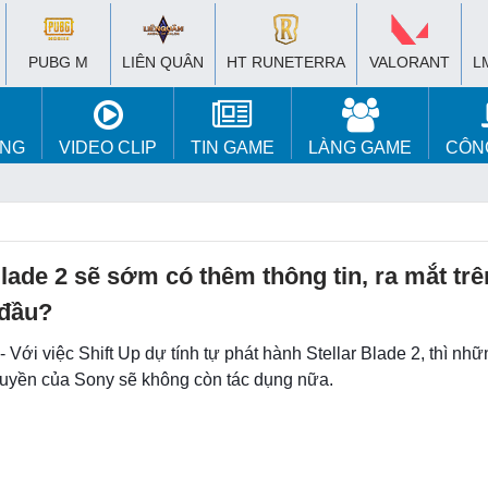
PUBG M
LIÊN QUÂN
HT RUNETERRA
VALORANT
L
ÚNG
VIDEO CLIP
TIN GAME
LÀNG GAME
CÔN
Blade 2 sẽ sớm có thêm thông tin, ra mắt tr
 đầu?
- Với việc Shift Up dự tính tự phát hành Stellar Blade 2, thì nh
uyền của Sony sẽ không còn tác dụng nữa.