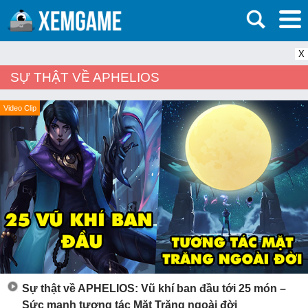
X
SỰ THẬT VỀ APHELIOS
Video Clip
Sự thật về APHELIOS: Vũ khí ban đầu tới 25 món –
Sức mạnh tương tác Mặt Trăng ngoài đời