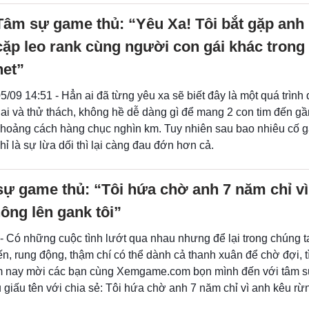
Tâm sự game thủ: “Yêu Xa! Tôi bắt gặp anh
cặp leo rank cùng người con gái khác trong
net”
5/09 14:51 - Hẳn ai đã từng yêu xa sẽ biết đây là một quá trình
ai và thử thách, không hề dễ dàng gì để mang 2 con tim đến g
hoảng cách hàng chục nghìn km. Tuy nhiên sau bao nhiêu cố 
hỉ là sự lừa dối thì lại càng đau đớn hơn cả.
ự game thủ: “Tôi hứa chờ anh 7 năm chỉ vì
ng lên gank tôi”
- Có những cuộc tình lướt qua nhau nhưng để lại trong chúng ta
n, rung động, thậm chí có thể dành cả thanh xuân để chờ đợi, t
m nay mời các bạn cùng Xemgame.com bọn mình đến với tâm s
giấu tên với chia sẻ: Tôi hứa chờ anh 7 năm chỉ vì anh kêu rừ