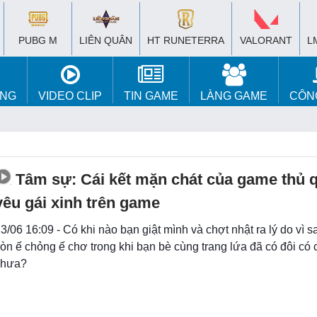
PUBG M
LIÊN QUÂN
HT RUNETERRA
VALORANT
L
ÚNG
VIDEO CLIP
TIN GAME
LÀNG GAME
CÔN
Tâm sự: Cái kết mặn chát của game thủ 
yêu gái xinh trên game
3/06 16:09 - Có khi nào bạn giật mình và chợt nhật ra lý do vì 
òn ế chỏng ế chơ trong khi bạn bè cùng trang lứa đã có đôi có 
chưa?