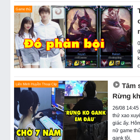
Game thủ
0
g
k
c
Tâm s
Liên Minh Huyền Thoại Clip
Rừng khô
26/08 14:45 
thứ xao xuyế
giác ấy. Hô
nữ game thủ 
gank tôi.