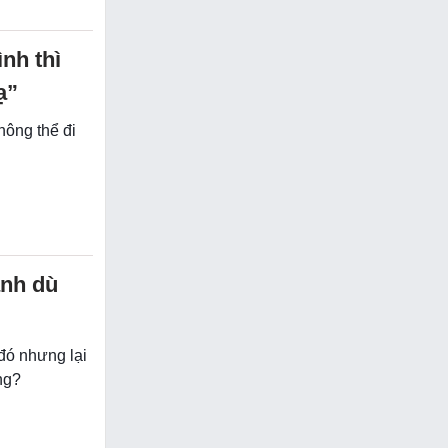
nh thì
ạ”
hông thể đi
anh dù
 đó nhưng lại
ng?