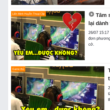
Tâm s
Liên Minh Huyền Thoại Clip
lại dành
26/07 15:17 
đơn phương đ
cớ.
Game thủ
2
t
t