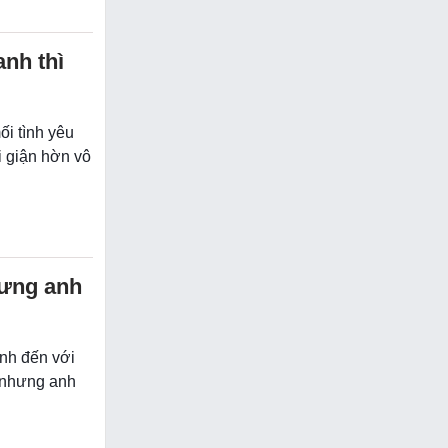
nh thì
ối tình yêu
i giận hờn vô
hưng anh
nh đến với
 nhưng anh