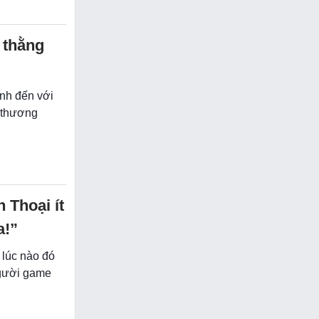
 thằng
nh đến với
n thương
 Thoại ít
a!”
 lúc nào đó
người game