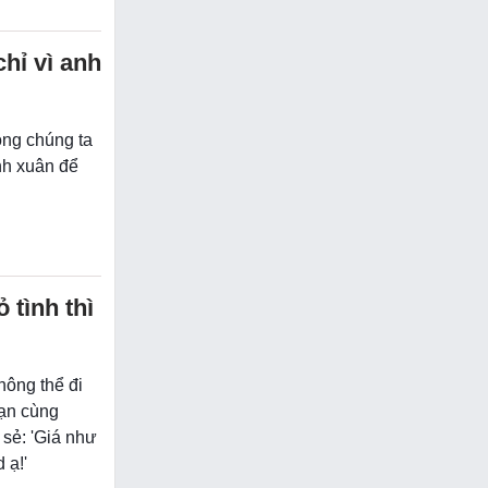
hỉ vì anh
ong chúng ta
nh xuân để
 tình thì
hông thể đi
bạn cùng
sẻ: 'Giá như
 ạ!'