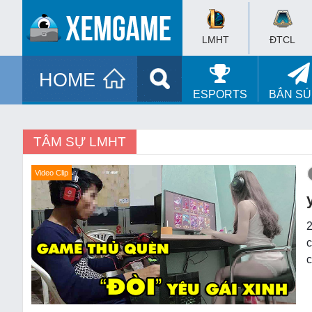
LMHT
ĐTCL
HOME
ESPORTS
BẮN S
TÂM SỰ LMHT
Video Clip
2
c