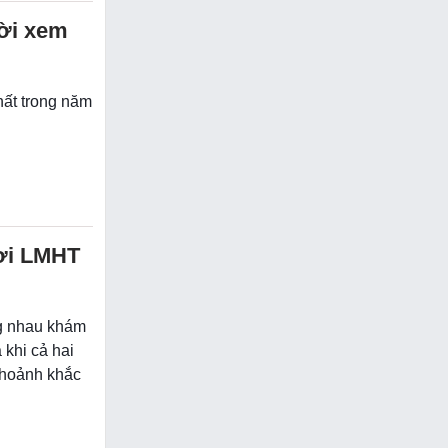
ời xem
hất trong năm
hơi LMHT
ng nhau khám
 khi cả hai
khoảnh khắc