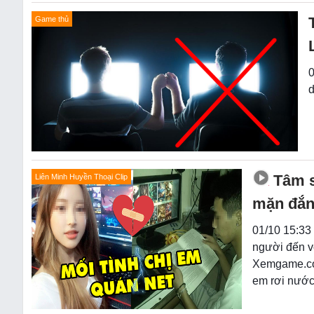
Game thủ
0
d
Tâm s
Liên Minh Huyền Thoại Clip
mặn đắn
01/10 15:33 
người đến v
Xemgame.com
em rơi nước