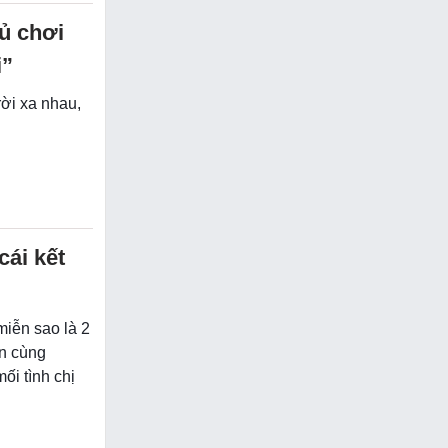
ủ chơi
i”
rời xa nhau,
cái kết
miễn sao là 2
ạn cùng
ối tình chị