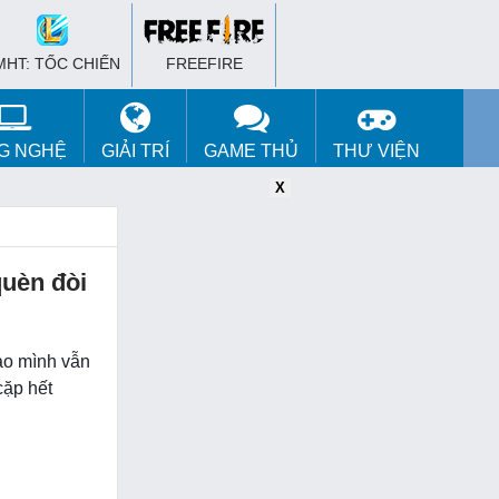
MHT: TỐC CHIẾN
FREEFIRE
G NGHỆ
GIẢI TRÍ
GAME THỦ
THƯ VIỆN
X
X
X
quèn đòi
sao mình vẫn
cặp hết