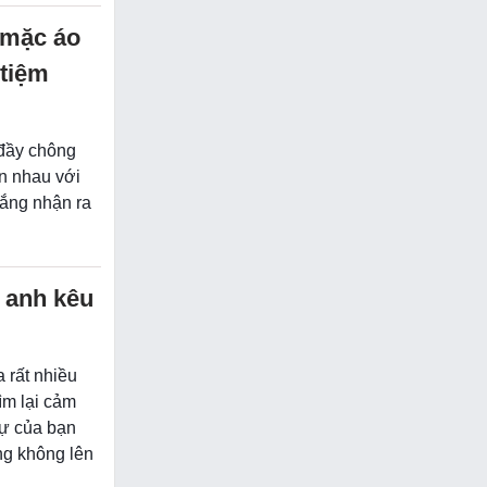
 mặc áo
 tiệm
 đầy chông
ần nhau với
gắng nhận ra
 anh kêu
 rất nhiều
ìm lại cảm
ự của bạn
ng không lên