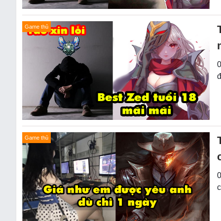
Game thủ
0
đ
Game thủ
0
c