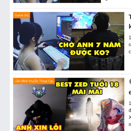
Game thủ
1
r
c
Liên Minh Huyền Thoại Clip
1
đ
X
n