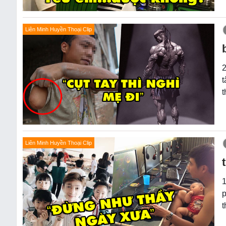
Liên Minh Huyền Thoại Clip
2
t
t
Liên Minh Huyền Thoại Clip
1
p
t