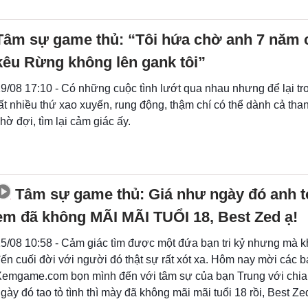
Tâm sự game thủ: “Tôi hứa chờ anh 7 năm c
kêu Rừng không lên gank tôi”
9/08 17:10 - Có những cuộc tình lướt qua nhau nhưng để lại tr
ất nhiều thứ xao xuyến, rung động, thậm chí có thể dành cả tha
hờ đợi, tìm lại cảm giác ấy.
Tâm sự game thủ: Giá như ngày đó anh tỏ
em đã không MÃI MÃI TUỔI 18, Best Zed ạ!
5/08 10:58 - Cảm giác tìm được một đứa bạn tri kỷ nhưng mà k
ến cuối đời với người đó thật sự rất xót xa. Hôm nay mời các 
emgame.com bọn mình đến với tâm sự của bạn Trung với chia 
gày đó tao tỏ tình thì mày đã không mãi mãi tuổi 18 rồi, Best Zed