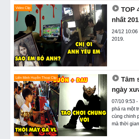
TOP 
Video Clip
nhất 201
24/12 10:06
2019.
Tâm s
Liên Minh Huyền Thoại Clip
ngày xưa
07/10 9:53 
phá ra một t
cùng chinh 
mà thời gian