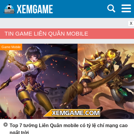
X
TIN GAME LIÊN QUÂN MOBILE
Game Mobile
Top 7 tướng Liên Quân mobile có tỷ lệ chí mạng cao
ngất trời