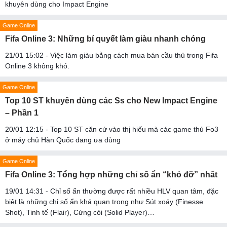
khuyên dùng cho Impact Engine
Game Online
Fifa Online 3: Những bí quyết làm giàu nhanh chóng
21/01 15:02 - Việc làm giàu bằng cách mua bán cầu thủ trong Fifa
Online 3 không khó.
Game Online
Top 10 ST khuyên dùng các Ss cho New Impact Engine
– Phần 1
20/01 12:15 - Top 10 ST căn cứ vào thị hiếu mà các game thủ Fo3
ở máy chủ Hàn Quốc đang ưa dùng
Game Online
Fifa Online 3: Tổng hợp những chỉ số ẩn “khó đỡ” nhất
19/01 14:31 - Chỉ số ẩn thường được rất nhiều HLV quan tâm, đặc
biệt là những chỉ số ẩn khá quan trọng như Sút xoáy (Finesse
Shot), Tinh tế (Flair), Cứng cỏi (Solid Player)…