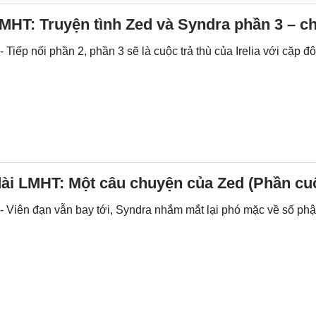
HT: Truyện tình Zed và Syndra phần 3 – c
- Tiếp nối phần 2, phần 3 sẽ là cuộc trả thù của Irelia với cặp đ
ài LMHT: Một câu chuyện của Zed (Phần cuố
 - Viên đạn vẫn bay tới, Syndra nhắm mắt lại phó mặc về số ph