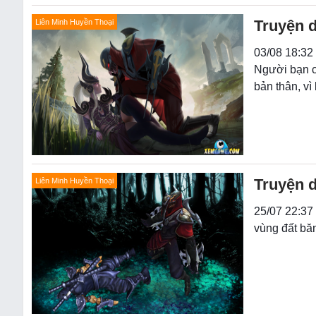
Truyện d
Liên Minh Huyền Thoại
03/08 18:32
Người bạn ch
bản thân, vì
Truyện d
Liên Minh Huyền Thoại
25/07 22:37
vùng đất băn