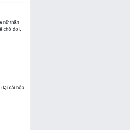
ủa nữ thần
để chờ đợi.
 lại cái hộp