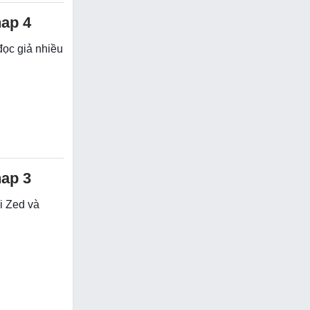
hap 4
đọc giả nhiều
hap 3
ôi Zed và