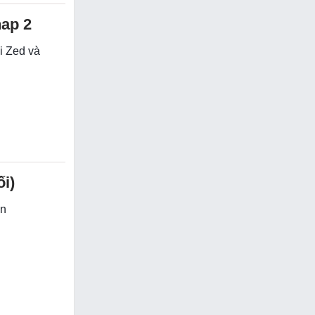
hap 2
ôi Zed và
i)
ận