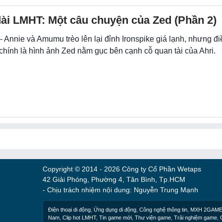
ài LMHT: Một câu chuyện của Zed (Phần 2)
- Annie và Amumu trèo lên lại đỉnh Ironspike giá lạnh, nhưng đ
chính là hình ảnh Zed nằm gục bên cạnh cỗ quan tài của Ahri.
Copyright © 2014 - 2026 Công ty Cổ Phần Wetaps
42 Giải Phóng, Phường 4, Tân Bình, Tp.HCM
- Chịu trách nhiệm nội dung: Nguyễn Trung Mạnh
Điện thoại di động
,
Ứng dụng di động
,
Công nghệ thông tin
,
MXH 2GAM
Nam
,
Clip hot LMHT
,
Tin game mới
,
Thư viện game
,
Trải nghiệm game
,