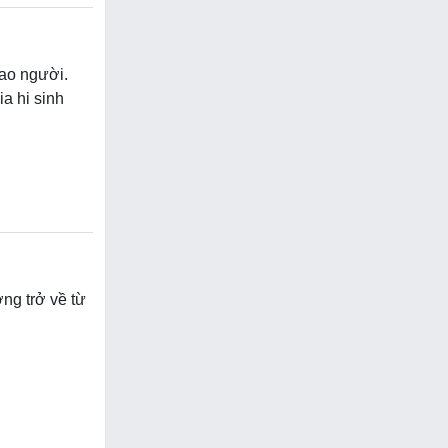
bao người.
a hi sinh
ng trở về từ