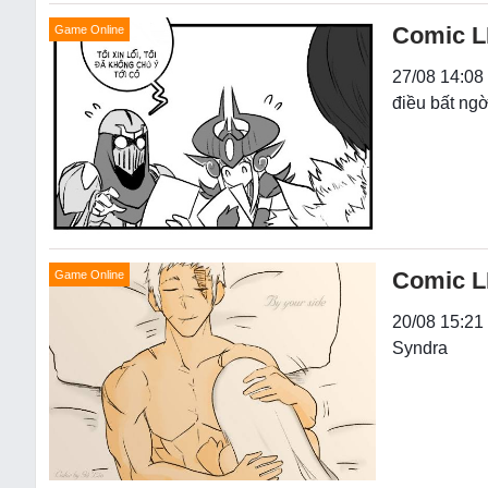
Comic LM
Game Online
27/08 14:08
điều bất ngờ
Comic LM
Game Online
20/08 15:21 
Syndra