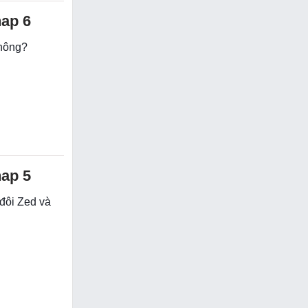
hap 6
không?
hap 5
 đôi Zed và