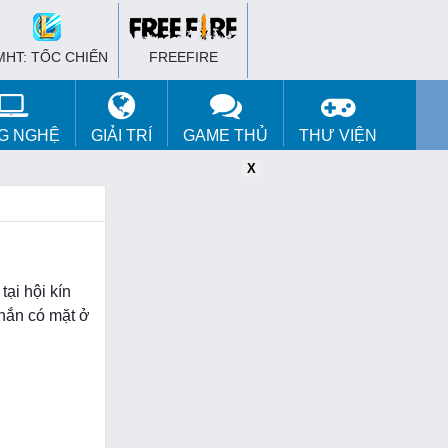
MHT: TỐC CHIẾN
FREEFIRE
G NGHỆ
GIẢI TRÍ
GAME THỦ
THƯ VIỆN
X
X
X
ại hội kín
 hắn có mặt ở