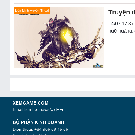
Truyện d
Liên Minh Huyền Thoại
14/07 17:37 
ngỡ ngàng, 
XEMGAME.COM
Email liên hệ:
news@xtv.vn
BỘ PHẬN KINH DOANH
Điện thoại: +84 906 68 45 66