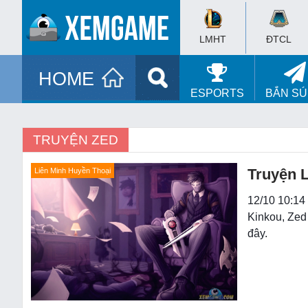
LMHT
ĐTCL
HOME
ESPORTS
BẮN S
TRUYỆN ZED
Truyện L
Liên Minh Huyền Thoại
12/10 10:14 
Kinkou, Zed 
đây.