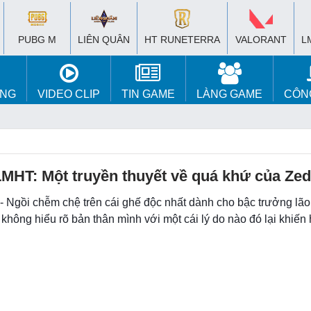
PUBG M
LIÊN QUÂN
HT RUNETERRA
VALORANT
L
ÚNG
VIDEO CLIP
TIN GAME
LÀNG GAME
CÔN
MHT: Một truyền thuyết về quá khứ của Zed
- Ngồi chễm chệ trên cái ghế độc nhất dành cho bậc trưởng lão t
không hiểu rõ bản thân mình với một cái lý do nào đó lại khiến