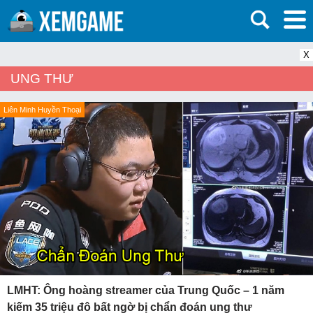
X
UNG THƯ
Liên Minh Huyền Thoại
LMHT: Ông hoàng streamer của Trung Quốc – 1 năm
kiếm 35 triệu đô bất ngờ bị chẩn đoán ung thư