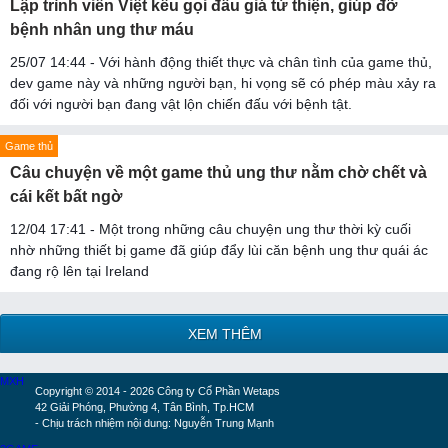
Lập trình viên Việt kêu gọi đấu giá từ thiện, giúp đỡ
bệnh nhân ung thư máu
25/07 14:44 - Với hành động thiết thực và chân tình của game thủ,
dev game này và những người bạn, hi vọng sẽ có phép màu xảy ra
đối với người bạn đang vật lộn chiến đấu với bệnh tật.
Game thủ
Câu chuyện về một game thủ ung thư nằm chờ chết và
cái kết bất ngờ
12/04 17:41 - Một trong những câu chuyện ung thư thời kỳ cuối
nhờ những thiết bị game đã giúp đẩy lùi căn bệnh ung thư quái ác
đang rộ lên tại Ireland
XEM THÊM
MXH
Copyright © 2014 - 2026 Công ty Cổ Phần Wetaps
42 Giải Phóng, Phường 4, Tân Bình, Tp.HCM
- Chịu trách nhiệm nội dung: Nguyễn Trung Mạnh