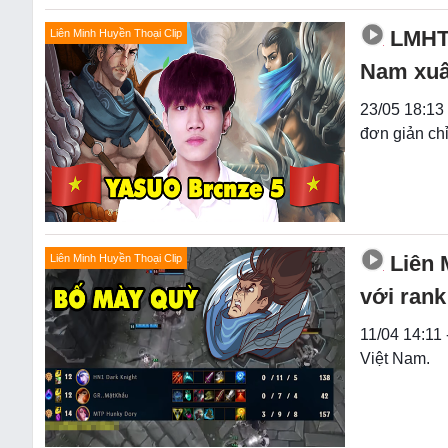
LMHT:
Liên Minh Huyền Thoại Clip
Nam xuất
23/05 18:13 
đơn giản chỉ
Liên 
Liên Minh Huyền Thoại Clip
với ran
11/04 14:11
Việt Nam.