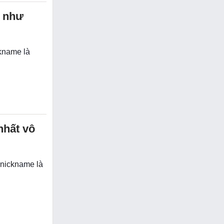
 như
ckname là
nhất vô
 nickname là