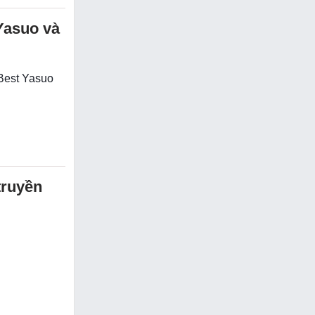
Yasuo và
 Best Yasuo
truyền