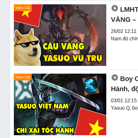
LMHT:
Video Clip
VÀNG – 
26/02 12:11 
Nam đó chín
Boy O
Video Clip
Hành, đ
03/01 12:15 
Yasuo Q, bo