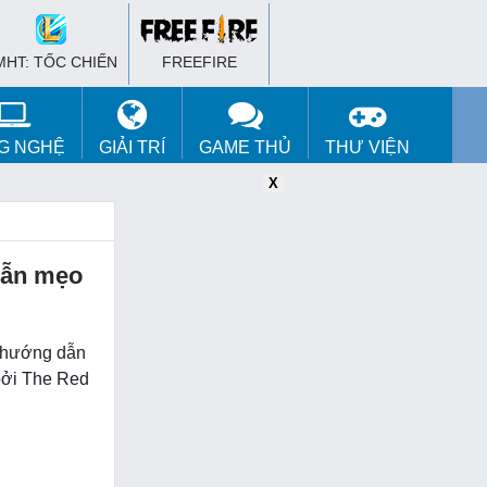
MHT: TỐC CHIẾN
FREEFIRE
G NGHỆ
GIẢI TRÍ
GAME THỦ
THƯ VIỆN
X
X
X
dẫn mẹo
 hướng dẫn
 bởi The Red