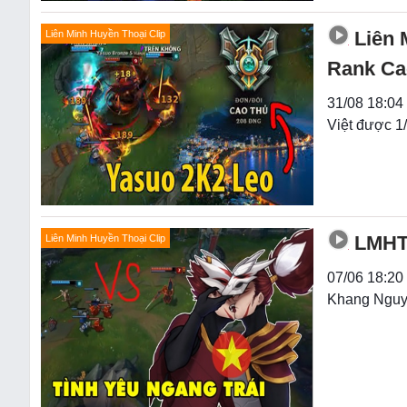
Liên 
Liên Minh Huyền Thoại Clip
Rank Ca
31/08 18:04
Việt được 1
LMHT:
Liên Minh Huyền Thoại Clip
07/06 18:20 
Khang Nguyễ