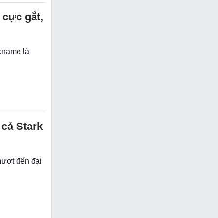
cực gắt,
ckname là
 cả Stark
mượt đến đại