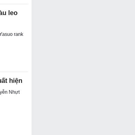
àu leo
 Yasuo rank
ất hiện
uyễn Nhựt