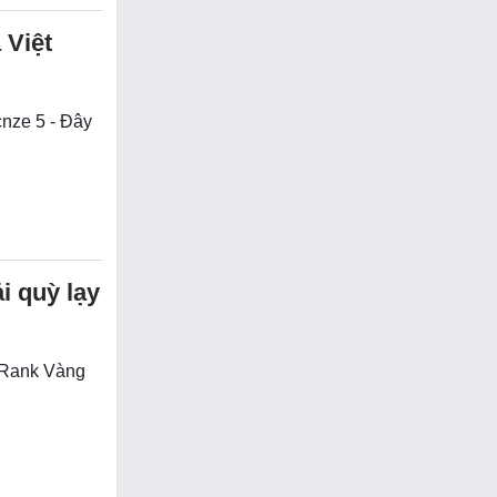
 Việt
cnze 5 - Đây
i quỳ lạy
ạ Rank Vàng