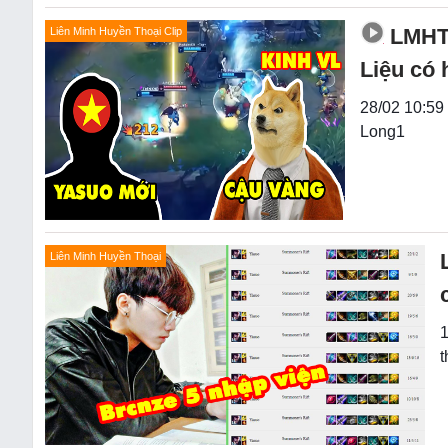
LMHT:
Liên Minh Huyền Thoại Clip
Liệu có
28/02 10:59 
Long1
Liên Minh Huyền Thoại
1
t