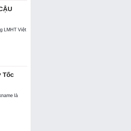
 CẬU
ếng LMHT Việt
ợ Tốc
ckname là