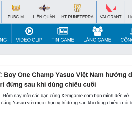
PUBG M
LIÊN QUÂN
HT RUNETERRA
VALORANT
L
ÚNG
VIDEO CLIP
TIN GAME
LÀNG GAME
CÔN
: Boy One Champ Yasuo Việt Nam hướng 
trí đứng sau khi dùng chiêu cuối
 - Hôm nay mời các bạn cùng Xemgame.com bọn mình đến với
 đấng Yasuo với mẹo chọn vị trí đứng sau khi dùng chiêu cuối