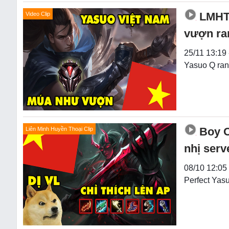
LMHT
Video Clip
vượn ran
25/11 13:19 
Yasuo Q ran
Boy O
Liên Minh Huyền Thoại Clip
nhị ser
08/10 12:05 
Perfect Yas