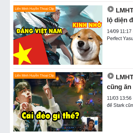
LMHT
Liên Minh Huyền Thoại Clip
lộ diện 
14/09 11:17 
Perfect Yas
LMHT:
Liên Minh Huyền Thoại Clip
cũng ăn
11/03 13:56
đế Stark cũ