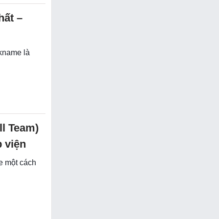
hất –
ckname là
ll Team)
p viện
me một cách