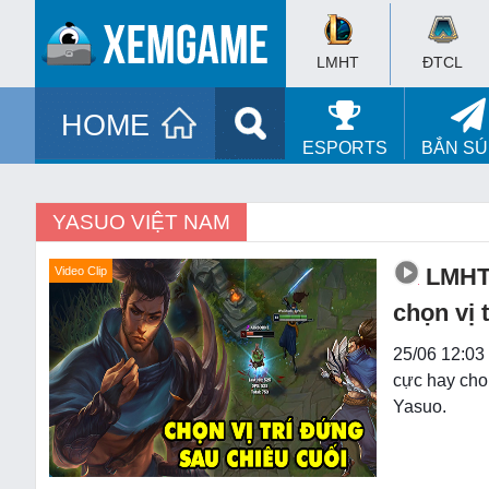
LMHT
ĐTCL
HOME
ESPORTS
BẮN S
YASUO VIỆT NAM
LMHT
Video Clip
chọn vị 
25/06 12:03
cực hay cho
Yasuo.