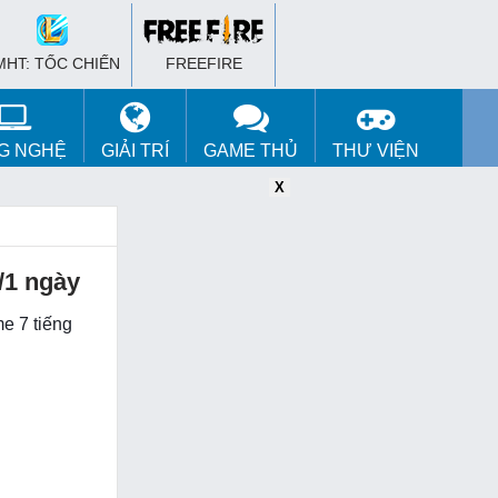
MHT: TỐC CHIẾN
FREEFIRE
G NGHỆ
GIẢI TRÍ
GAME THỦ
THƯ VIỆN
X
X
X
/1 ngày
e 7 tiếng