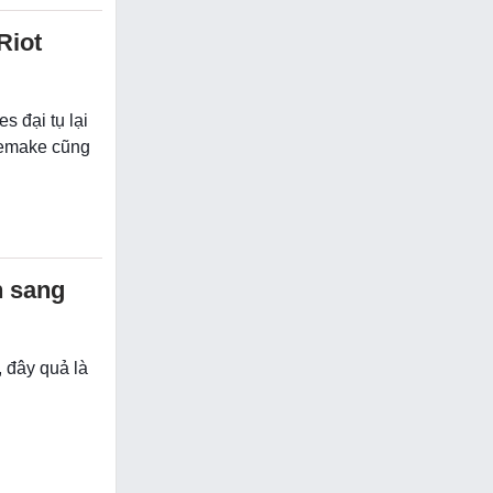
Riot
 đại tụ lại
remake cũng
n sang
 đây quả là