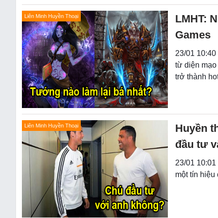
LMHT: Nh
Liên Minh Huyền Thoại
Games
23/01 10:40 
từ diện mạo
trở thành hot
Huyền t
Liên Minh Huyền Thoại
đầu tư v
23/01 10:01
một tín hiệu