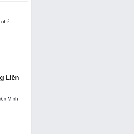
 nhé.
g Liên
Liên Minh