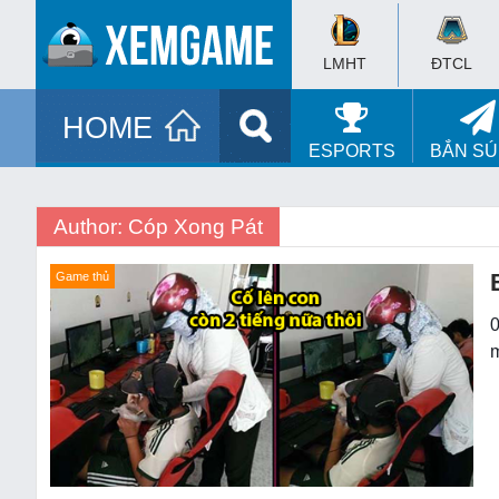
LMHT
ĐTCL
HOME
ESPORTS
BẮN S
Author:
Cóp Xong Pát
Game thủ
0
m