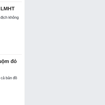
g LMHT
 địch không
huộm đỏ
 cả bản đồ