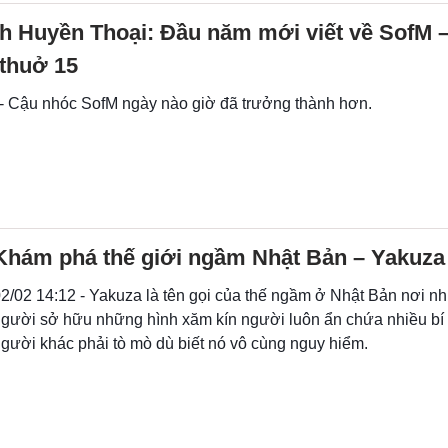
nh Huyền Thoại: Đầu năm mới viết về SofM 
 thuở 15
 - Cậu nhóc SofM ngày nào giờ đã trưởng thành hơn.
Khám phá thế giới ngầm Nhật Bản – Yakuza
2/02 14:12 - Yakuza là tên gọi của thế ngầm ở Nhật Bản nơi n
gười sở hữu những hình xăm kín người luôn ẩn chứa nhiều bí
gười khác phải tò mò dù biết nó vô cùng nguy hiểm.