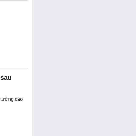
 sau
 tướng cao