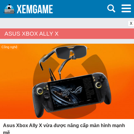
X
ASUS XBOX ALLY X
Công nghệ
Asus Xbox Ally X vừa được nâng cấp màn hình mạnh
mẽ