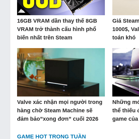
16GB VRAM dần thay thế 8GB
Giá Steam
VRAM trở thành cấu hình phổ
1000$, Va
biến nhất trên Steam
toán khó
Valve xác nhận mọi người trong
Những mó
hàng chờ Steam Machine sẽ
thể thiếu 
đảm bảo”xong đơn” cuối 2026
game của
GAME HOT TRONG TUẦN