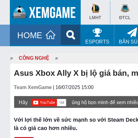
LMHT
ĐTCL
HOME
ESPORTS
BẮN S
»
CÔNG NGHỆ
»
Asus Xbox Ally X bị lộ giá bán,
Team XemGame
| 16/07/2025 15:00
Hãy
ủng hộ bọn mình để xem nhiề
Với lợi thế lớn về sức mạnh so với Steam Dec
là có giá cao hơn nhiều.