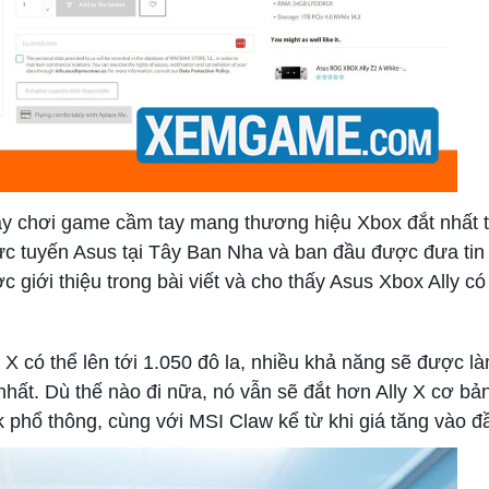
 máy chơi game cầm tay mang thương hiệu Xbox đắt nhất 
trực tuyến Asus tại Tây Ban Nha và ban đầu được đưa ti
 giới thiệu trong bài viết và cho thấy Asus Xbox Ally có
ly X có thể lên tới 1.050 đô la, nhiều khả năng sẽ được l
nhất. Dù thế nào đi nữa, nó vẫn sẽ đắt hơn Ally X cơ bả
 phổ thông, cùng với MSI Claw kể từ khi giá tăng vào 