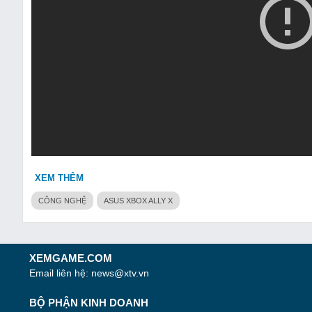
XEM THÊM
CÔNG NGHỆ
ASUS XBOX ALLY X
XEMGAME.COM
Email liên hệ:
news@xtv.vn
BỘ PHẬN KINH DOANH