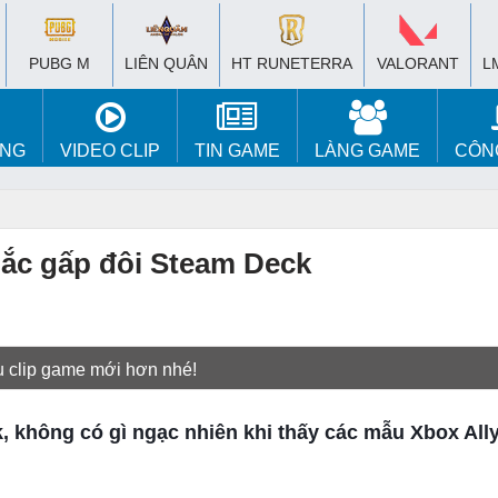
PUBG M
LIÊN QUÂN
HT RUNETERRA
VALORANT
L
ÚNG
VIDEO CLIP
TIN GAME
LÀNG GAME
CÔN
 mắc gấp đôi Steam Deck
u clip game mới hơn nhé!
k, không có gì ngạc nhiên khi thấy các mẫu Xbox Al