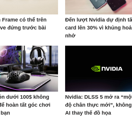
 Frame có thể trên
Đến lượt Nvidia dự định t
lve đứng trước bài
card lên 30% vì khủng ho
nhớ
n dưới 100$ không
Nvidia: DLSS 5 mở ra “mộ
để hoàn tất góc chơi
độ chân thực mới”, không
 bạn
AI thay thế đồ họa