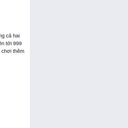
ng cả hai
ên tới 999
ể chơi thêm