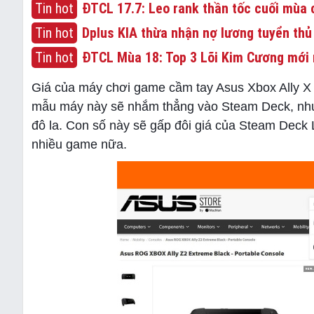
Tin hot
ĐTCL 17.7: Leo rank thần tốc cuối mùa c
Tin hot
Dplus KIA thừa nhận nợ lương tuyển thủ
Tin hot
ĐTCL Mùa 18: Top 3 Lõi Kim Cương mới 
Giá của máy chơi game cầm tay Asus Xbox Ally X v
mẫu máy này sẽ nhắm thẳng vào Steam Deck, nhưng 
đô la. Con số này sẽ gấp đôi giá của Steam Deck
nhiều game nữa.