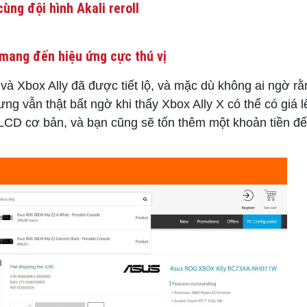
ùng đội hình Akali reroll
mang đến hiệu ứng cực thú vị
à Xbox Ally đã được tiết lộ, và mặc dù không ai ngờ rằ
vẫn thật bất ngờ khi thấy Xbox Ally X có thể có giá l
 LCD cơ bản, và bạn cũng sẽ tốn thêm một khoản tiền đ