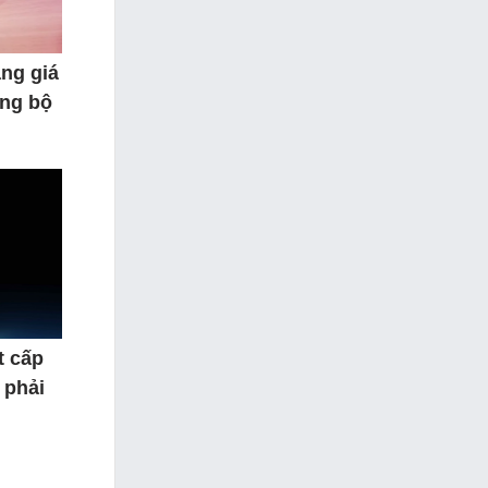
ăng giá
ảng bộ
t cấp
 phải