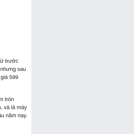
từ trước
n nhưng sau
 giá 599
àm tròn
n, và là máy
đầu năm nay.