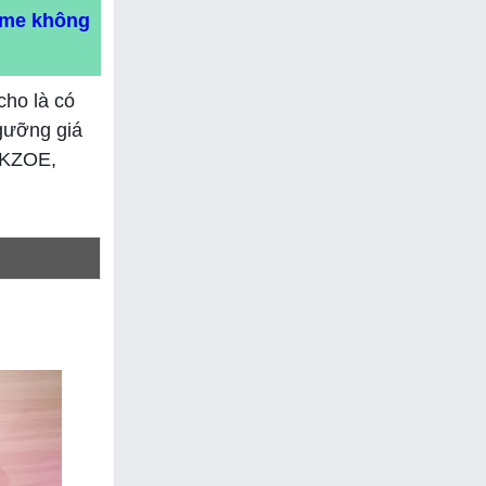
game không
cho là có
ngưỡng giá
AOKZOE,