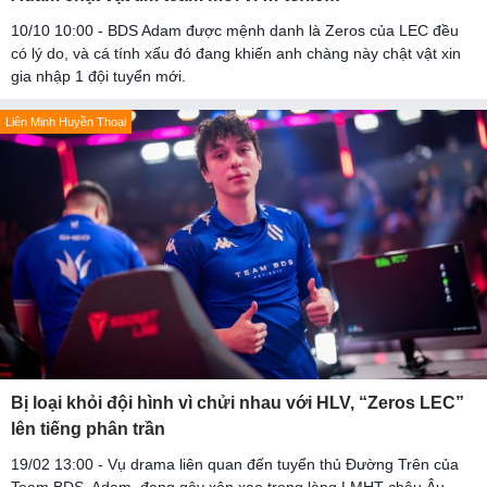
10/10 10:00 - BDS Adam được mệnh danh là Zeros của LEC đều
có lý do, và cá tính xấu đó đang khiến anh chàng này chật vật xin
gia nhập 1 đội tuyển mới.
Liên Minh Huyền Thoại
Bị loại khỏi đội hình vì chửi nhau với HLV, “Zeros LEC”
lên tiếng phân trần
19/02 13:00 - Vụ drama liên quan đến tuyển thủ Đường Trên của