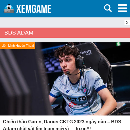
X
BDS ADAM
Liên Minh Huyền Thoại
Chiến thần Garen, Darius CKTG 2023 ngày nào – BDS
Adam chật vật tìm team mới vì … toxic!!!