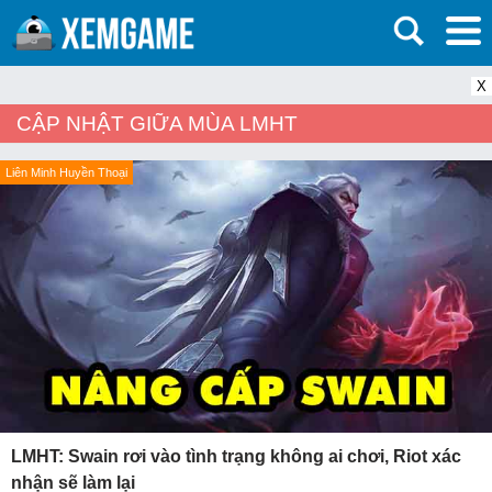
X
CẬP NHẬT GIỮA MÙA LMHT
Liên Minh Huyền Thoại
LMHT: Swain rơi vào tình trạng không ai chơi, Riot xác
nhận sẽ làm lại