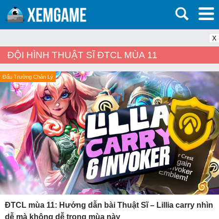
X
ĐỘI HÌNH THUẬT SĨ ĐTCL MÙA 11
Đấu Trường Chân Lý
ĐTCL mùa 11: Hướng dẫn bài Thuật Sĩ – Lillia carry nhìn
dễ mà không dễ trong mùa này