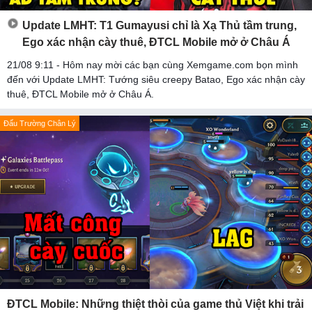
Update LMHT: T1 Gumayusi chỉ là Xạ Thủ tầm trung,
Ego xác nhận cày thuê, ĐTCL Mobile mở ở Châu Á
21/08 9:11 - Hôm nay mời các bạn cùng Xemgame.com bọn mình
đến với Update LMHT: Tướng siêu creepy Batao, Ego xác nhận cày
thuê, ĐTCL Mobile mở ở Châu Á.
Đấu Trường Chân Lý
ĐTCL Mobile: Những thiệt thòi của game thủ Việt khi trải