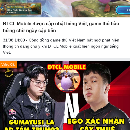
ĐTCL Mobile được cập nhật tiếng Việt, game thủ hào
hứng chờ ngày cập bến
31/08 14:00 - Cộng đồng game thủ Việt Nam bất ngờ phát hiện
thông tin đáng chú ý khi ĐTCL Mobile xuất hiện ngôn ngữ tiếng
Việt.
Video Clip