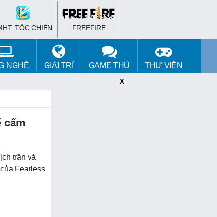
MHT: TỐC CHIẾN
FREEFIRE
G NGHỆ
GIẢI TRÍ
GAME THỦ
THƯ VIỆN
X
X
X
ể cấm
ịch trần và
 của Fearless