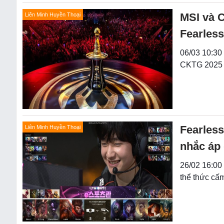
MSI và C
Liên Minh Huyền Thoại
Fearless
06/03 10:30
CKTG 2025 v
Fearless
Liên Minh Huyền Thoại
nhắc áp 
26/02 16:00
thể thức cấm