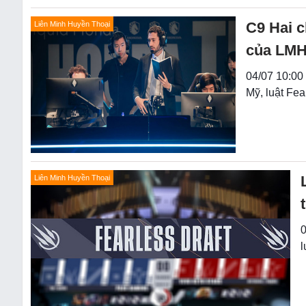
C9 Hai c
Liên Minh Huyền Thoại
của LM
04/07 10:00
Mỹ, luật Fea
Liên Minh Huyền Thoại
0
l