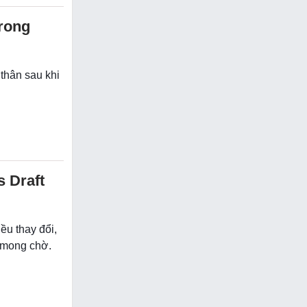
trong
 thân sau khi
s Draft
ều thay đổi,
n mong chờ.