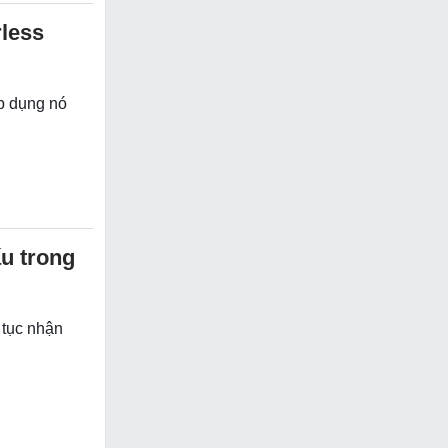
rless
áp dụng nó
ấu trong
 tục nhận