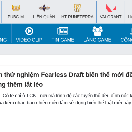
PUBG M
LIÊN QUÂN
HT RUNETERRA
VALORANT
L
ÚNG
VIDEO CLIP
TIN GAME
LÀNG GAME
CÔN
 thử nghiệm Fearless Draft biến thể mới đ
g thêm lắt léo
- Có lẽ chỉ ở LCK - nơi mà trình độ các tuyển thủ đều đỉnh nóc k
ua kém nhau bao nhiêu mới dám sử dụng biến thể luật mới này