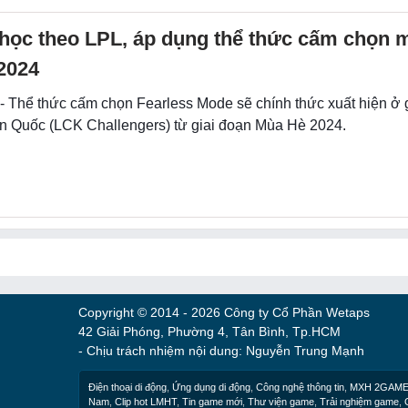
học theo LPL, áp dụng thể thức cấm chọn 
2024
 - Thể thức cấm chọn Fearless Mode sẽ chính thức xuất hiện ở
n Quốc (LCK Challengers) từ giai đoạn Mùa Hè 2024.
Copyright © 2014 - 2026 Công ty Cổ Phần Wetaps
42 Giải Phóng, Phường 4, Tân Bình, Tp.HCM
- Chịu trách nhiệm nội dung: Nguyễn Trung Mạnh
Điện thoại di động
,
Ứng dụng di động
,
Công nghệ thông tin
,
MXH 2GAM
Nam
,
Clip hot LMHT
,
Tin game mới
,
Thư viện game
,
Trải nghiệm game
,