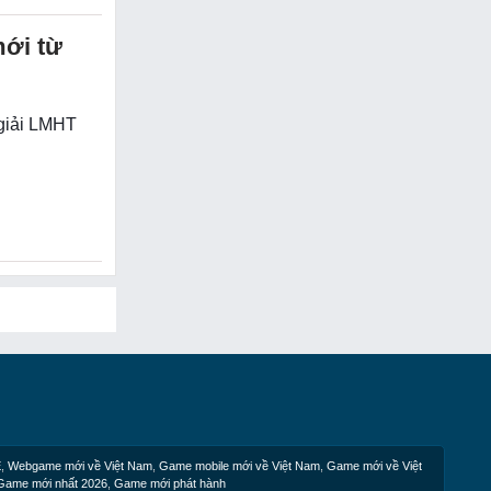
mới từ
 giải LMHT
E
,
Webgame mới về Việt Nam
,
Game mobile mới về Việt Nam
,
Game mới về Việt
Game mới nhất 2026
,
Game mới phát hành