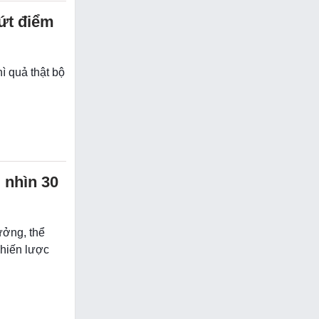
ứt điểm
ì quả thật bộ
 nhìn 30
ưởng, thể
chiến lược