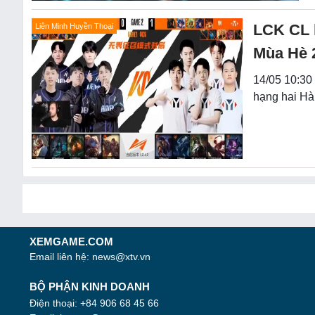
LCK CL 
Liên Minh Huyền Thoại
Mùa Hè 
14/05 10:30
hạng hai Hà
XEMGAME.COM
Email liên hệ:
news@xtv.vn
BỘ PHẬN KINH DOANH
Điện thoại: +84 906 68 45 66