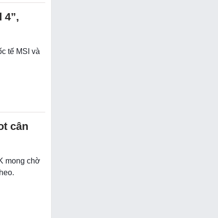
 4”,
ốc tế MSI và
ot cân
CK mong chờ
theo.