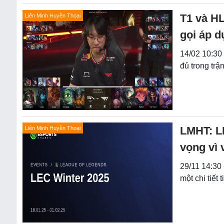
T1 và H
Liên Minh Huyền Thoại
gọi áp d
14/02 10:30
đủ trong tr
LMHT: LE
Liên Minh Huyền Thoại
vọng vì
29/11 14:30 
một chi tiết 