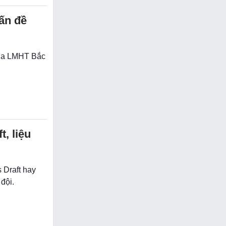
vấn đề
 của LMHT Bắc
, liệu
 Draft hay
đội.