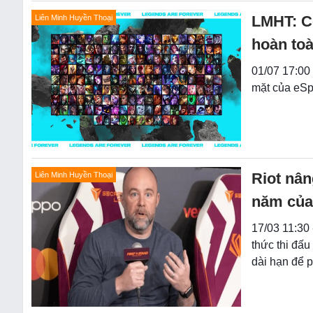
LMHT: Cộ
Liên Minh Huyền Thoại
hoàn to
01/07 17:00 
mặt của eSp
Riot nân
Liên Minh Huyền Thoại
năm của
17/03 11:30 
thức thi đấu
dài hạn để p