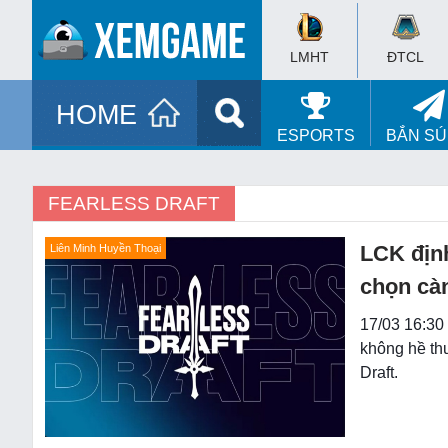
LMHT
ĐTCL
HOME
ESPORTS
BẮN S
FEARLESS DRAFT
LCK định
Liên Minh Huyền Thoại
chọn càn
17/03 16:30 
không hề th
Draft.