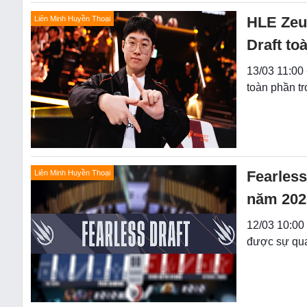
HLE Zeus
Liên Minh Huyền Thoại
Draft to
13/03 11:00 
toàn phần tr
Fearless
Liên Minh Huyền Thoại
năm 202
12/03 10:00 
được sự qua