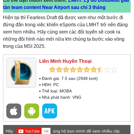
Có thể bạn muốn xem thêm:
LMHT: Lý do Doublelift giải
tán team content Near Airport sau chỉ 3 tháng
Hiện tại thì Fearless Draft đã được xem như một bước đi
đứng đắn trong việc khiến eSports của LMHT trở nên đáng
xem hơn nhiều. Hãy cùng xem các đội tuyển sẽ cook ra
những đội hình nào mới nữa khi chúng ta bước vào vòng
trong của MSI 2025.
Liên Minh Huyền Thoại
▪ Đánh giá:
7.5
sao (
2948
lượt)
▪ HĐH:
PC
▪ Thể loại:
MOBA
▪ Nhà phát hành: VNG
Hãy
ủng hộ bọn mình để xem nhiều clip