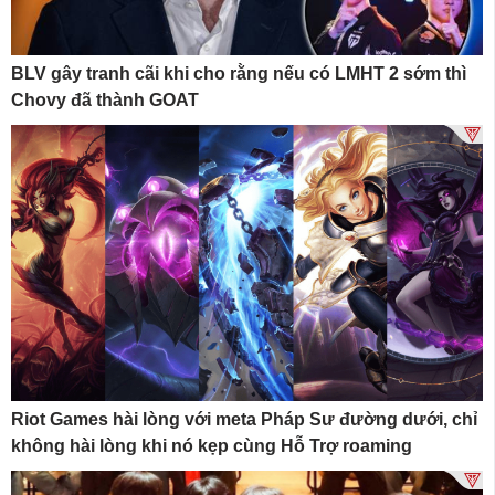
BLV gây tranh cãi khi cho rằng nếu có LMHT 2 sớm thì
Chovy đã thành GOAT
Riot Games hài lòng với meta Pháp Sư đường dưới, chỉ
không hài lòng khi nó kẹp cùng Hỗ Trợ roaming