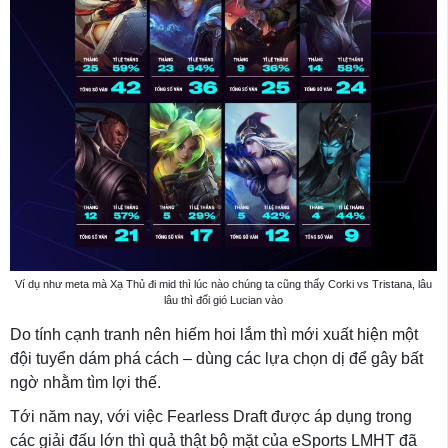
Ví dụ như meta mà Xạ Thủ đi mid thì lúc nào chúng ta cũng thấy Corki vs Tristana, lâu
lâu thì đổi gió Lucian vào
Do tính cạnh tranh nên hiếm hoi lắm thì mới xuất hiện một
đội tuyển dám phá cách – dùng các lựa chọn dị để gây bất
ngờ nhằm tìm lợi thế.
Tới năm nay, với việc Fearless Draft được áp dụng trong
các giải đấu lớn thì quả thật bộ mặt của eSports LMHT đã