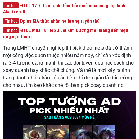
ĐTCL 17.7: Leo rank thần tốc cuối mùa cùng đội hình
Tin hot
Akali reroll
Dplus KIA thừa nhận nợ lương tuyển thủ
Tin hot
ĐTCL Mùa 18: Top 3 Lõi Kim Cương mới mang đến hiệu
Tin hot
ứng cực thú vị
Trong LMHT chuyên nghiệp thì pick theo meta đã trở thành
một công việc quen thuộc nhiều năm nay, chỉ cần xác định
ra 3-4 tướng đang mạnh thì các đội tuyển đều học cách chơi
xoay quanh hay khắc chế chúng. Và thế là mới xảy ra tình
trạng đánh nhiều trận thì các bên chỉ đơn giản là đổi tướng
cho nhau, tìm kèo khắc chế rồi ban pick xoay quanh nó.