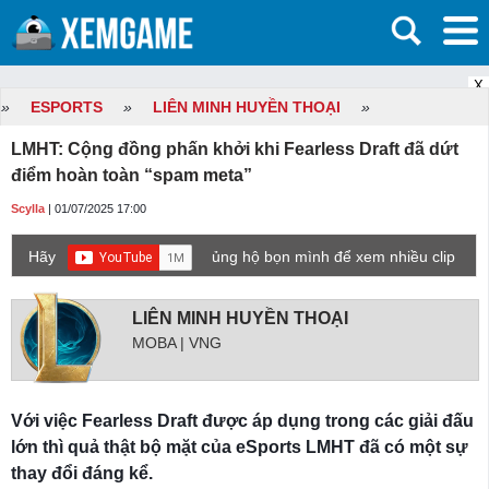
X
»
ESPORTS
»
LIÊN MINH HUYỀN THOẠI
»
LMHT: Cộng đồng phấn khởi khi Fearless Draft đã dứt
điểm hoàn toàn “spam meta”
Scylla
| 01/07/2025 17:00
Hãy
ủng hộ bọn mình để xem nhiều clip
game mới hơn nhé!
LIÊN MINH HUYỀN THOẠI
MOBA | VNG
Với việc Fearless Draft được áp dụng trong các giải đấu
lớn thì quả thật bộ mặt của eSports LMHT đã có một sự
thay đổi đáng kể.