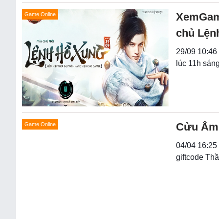
XemGame
Game Online
chủ Lện
29/09 10:46
lúc 11h sán
Cửu Âm 
Game Online
04/04 16:25
giftcode Th