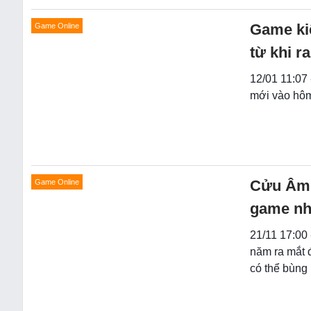
Game ki
Game Online
từ khi r
12/01 11:07
mới vào hô
Cửu Âm 
Game Online
game nh
21/11 17:00
năm ra mắt 
có thể bùng 