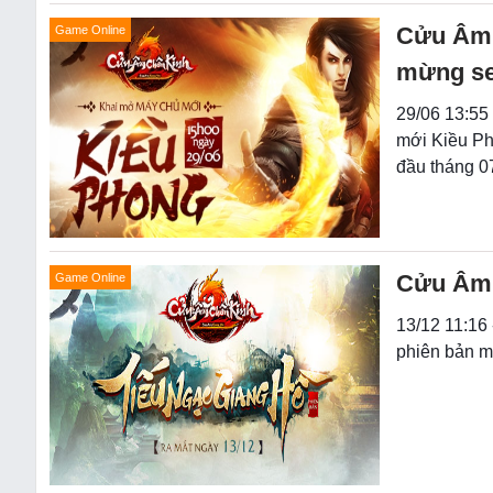
Cửu Âm C
Game Online
mừng se
29/06 13:55
mới Kiều Ph
đầu tháng 07
Cửu Âm 
Game Online
13/12 11:16
phiên bản m