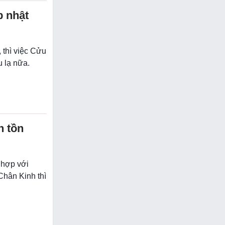
p nhật
 thì việc Cửu
 lạ nữa.
h tồn
 hợp với
hân Kinh thì