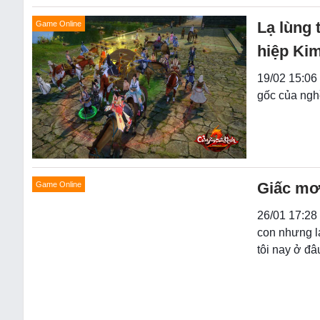
Lạ lùng 
Game Online
hiệp Ki
19/02 15:06 
gốc của nghề
Giấc mơ 
Game Online
26/01 17:28 
con nhưng l
tôi nay ở đâ