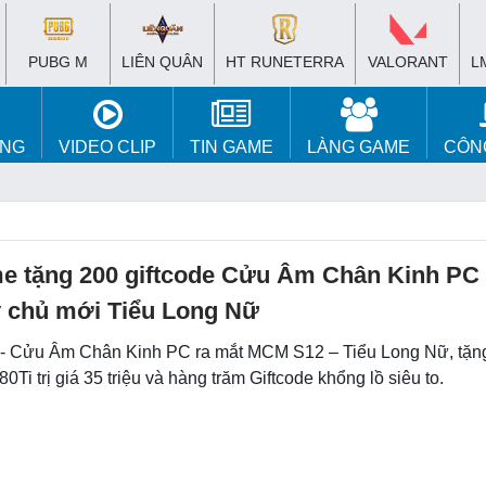
PUBG M
LIÊN QUÂN
HT RUNETERRA
VALORANT
L
ÚNG
VIDEO CLIP
TIN GAME
LÀNG GAME
CÔN
 tặng 200 giftcode Cửu Âm Chân Kinh PC
 chủ mới Tiểu Long Nữ
 - Cửu Âm Chân Kinh PC ra mắt MCM S12 – Tiểu Long Nữ, tặ
Ti trị giá 35 triệu và hàng trăm Giftcode khổng lồ siêu to.