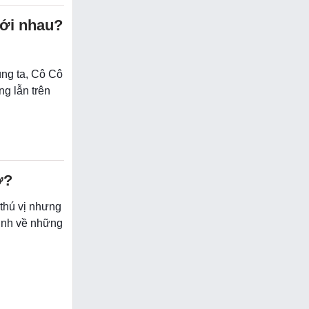
với nhau?
úng ta, Cô Cô
ng lẫn trên
ớ?
 thú vị nhưng
inh về những