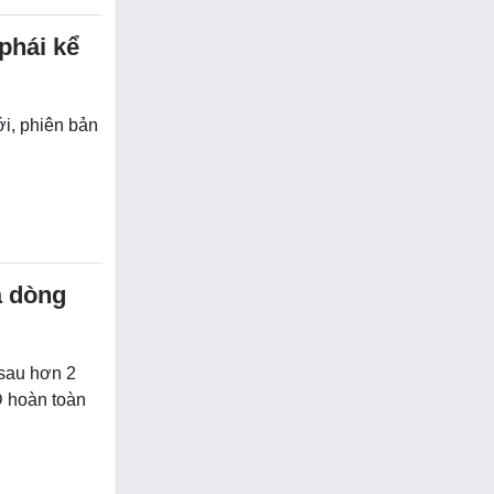
phái kể
ới, phiên bản
a dòng
 sau hơn 2
D hoàn toàn