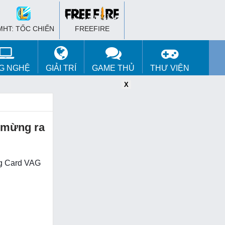
MHT: TỐC CHIẾN
FREEFIRE
G NGHỆ
GIẢI TRÍ
GAME THỦ
THƯ VIỆN
X
X
X
 mừng ra
ng Card VAG