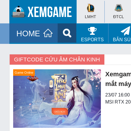
LMHT
ĐTCL
HOME
ESPORTS
BẮN S
GIFTCODE CỬU ÂM CHÂN KINH
Xemgame
Game Online
mắt máy
23/07 16:00
MSI RTX 2080