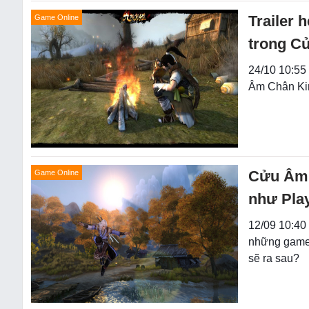
Trailer 
Game Online
trong C
24/10 10:55 
Âm Chân Kin
Cửu Âm 
Game Online
như Pla
12/09 10:40
những game 
sẽ ra sau?