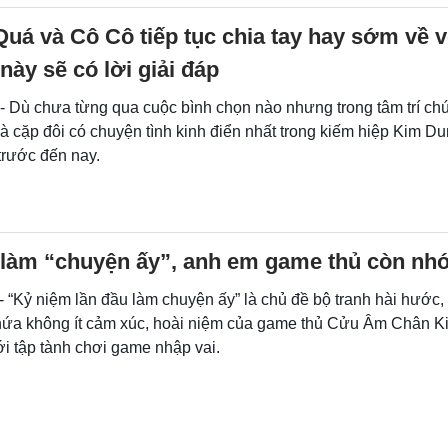
á và Cô Cô tiếp tục chia tay hay sớm về 
này sẽ có lời giải đáp
 - Dù chưa từng qua cuộc bình chọn nào nhưng trong tâm trí ch
à cặp đôi có chuyện tình kinh điển nhất trong kiếm hiệp Kim Du
trước đến nay.
 làm “chuyện ấy”, anh em game thủ còn nh
- “Kỷ niệm lần đầu làm chuyện ấy” là chủ đề bộ tranh hài hước,
hứa không ít cảm xúc, hoài niệm của game thủ Cửu Âm Chân K
i tập tành chơi game nhập vai.