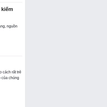
ừ kiếm
rằng, nguồn
 cách rất trẻ
ó của chúng