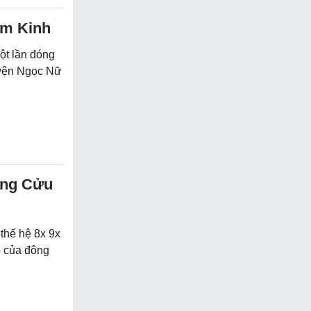
âm Kinh
ột lần đóng
uyện Ngọc Nữ
ong Cửu
 thế hệ 8x 9x
p của đông