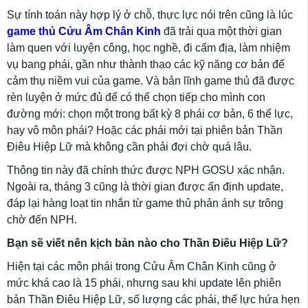
Sự tính toán này hợp lý ở chỗ, thực lực nói trên cũng là lúc
game thủ Cửu Âm Chân Kinh
đã trải qua một thời gian
làm quen với luyện công, học nghề, đi cấm địa, làm nhiệm
vụ bang phái, gần như thành thạo các kỹ năng cơ bản để
cảm thụ niềm vui của game. Và bản lĩnh game thủ đã được
rèn luyện ở mức đủ để có thể chọn tiếp cho mình con
đường mới: chọn một trong bất kỳ 8 phái cơ bản, 6 thế lực,
hay vô môn phái? Hoặc các phái mới tại phiên bản Thần
Điêu Hiệp Lữ mà không cần phải đợi chờ quá lâu.
Thông tin này đã chính thức được NPH GOSU xác nhận.
Ngoài ra, tháng 3 cũng là thời gian được ấn định update,
đáp lại hàng loạt tin nhắn từ game thủ phản ánh sự trông
chờ đến NPH.
Bạn sẽ viết nên kịch bản nào cho Thần Điêu Hiệp Lữ?
Hiện tại các môn phái trong Cửu Âm Chân Kinh cũng ở
mức khá cao là 15 phái, nhưng sau khi update lên phiên
bản Thần Điêu Hiệp Lữ, số lượng các phái, thế lực hứa hẹn