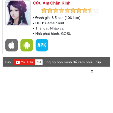
Cửu Âm Chân Kinh
▪ Đánh giá:
8.5
sao (
106
lượt)
▪ HĐH:
Game client
▪ Thể loại:
Nhập vai
▪ Nhà phát hành: GOSU
Hãy
ủng hộ bọn mình để xem nhiều clip
game mới hơn nhé!
X