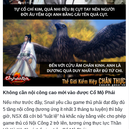
Không cần nội công cao mới vào được Cổ Mộ Phái
Nếu như trước đây, Snail yêu cầu game thủ phải đạt đầy đủ
5 tầng nội công (tương ứng ít nhất 3 tháng tu luyện) thì bây
giờ, NSX đã cởi bỏ “luật lệ” hà khắc này bằng việc cho phép
game thủ có Nội Công 2 trở lên, tương ứng thực lực Thần