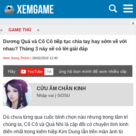
X
»
GAME THỦ
»
Dương Quá và Cô Cô tiếp tục chia tay hay sớm về với
nhau? Tháng 3 này sẽ có lời giải đáp
Xem Xong Thích
| 26/02/2016 12:40
Hãy
ủng hộ bọn mình để xem nhiều clip
game mới hơn nhé!
CỬU ÂM CHÂN KINH
Nhập vai | GOSU
Dù chưa từng qua cuộc bình chọn nào nhưng trong tâm trí
chúng ta, Cô Cô và Quá Nhi là cặp đôi có chuyện tình kinh
điển nhất trong kiếm hiệp Kim Dung lẫn trên màn ảnh từ