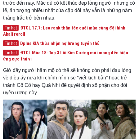
trước đến nay. Mặc dù có kết thúc đẹp lòng người nhưng có
lẽ, ấn tượng nhiều nhất của cặp đôi này vẫn là những năm
tháng trắc trở bên nhau.
ĐTCL 17.7: Leo rank thần tốc cuối mùa cùng đội hình
Tin hot
Akali reroll
Dplus KIA thừa nhận nợ lương tuyển thủ
Tin hot
ĐTCL Mùa 18: Top 3 Lõi Kim Cương mới mang đến hiệu
Tin hot
ứng cực thú vị
Giờ đây người hâm mộ có thể sẽ không còn phải đau lòng
về điều ấy nữa khi chính mình sẽ “viết kịch bản” hoặc trở
thành Cô Cô hay Quá Nhi để quyết định số phận cho đôi
uyên ương này.