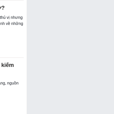
ớ?
 thú vị nhưng
inh về những
ừ kiếm
rằng, nguồn