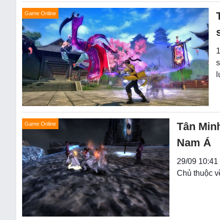
Game Online
1
s
l
Tân Min
Game Online
Nam Á
29/09 10:41 
Chủ thuộc về