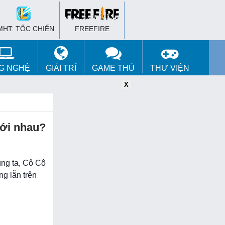
MHT: TỐC CHIẾN
FREEFIRE
G NGHỆ
GIẢI TRÍ
GAME THỦ
THƯ VIỆN
X
X
X
với nhau?
úng ta, Cô Cô
ng lẫn trên