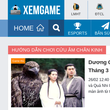
LMHT
ĐTCL
HOME
ESPORTS
BẮN S
HƯỚNG DẪN CHƠI CỬU ÂM CHÂN KINH
Dương Qu
Game thủ
Tháng 3 
26/02 12:40
và Quá Nhi l
màn ảnh từ 