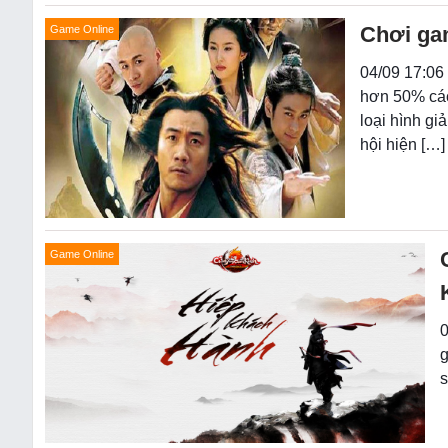
Chơi ga
Game Online
04/09 17:06 
hơn 50% các
loại hình gi
hội hiện […]
Game Online
0
g
s