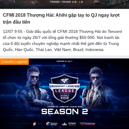
CFMI 2018 Thượng Hải: Ahihi gặp tay to QJ ngay lượt
trận đầu tiên
12/07 9:55 - Giải đấu quốc tế CFMI 2018 Thượng Hải do Tencent
tổ chức từ ngày 26/7 với tổng giải thưởng $50.000. Nơi tranh tài
của 6 đội tuyển chuyên nghiệp mạnh nhất thế giới đến từ Trung
Quốc, Hàn Quốc, Thái Lan, Việt Nam, Brazil, Indonesia.
Crossfire Legends