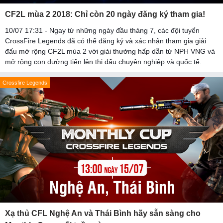
CF2L mùa 2 2018: Chỉ còn 20 ngày đăng ký tham gia!
10/07 17:31 - Ngay từ những ngày đầu tháng 7, các đội tuyển
CrossFire Legends đã có thể đăng ký và xác nhận tham gia giải
đấu mở rộng CF2L mùa 2 với giải thưởng hấp dẫn từ NPH VNG và
mở rộng con đường tiến lên thi đấu chuyên nghiệp và quốc tế.
Crossfire Legends
Xạ thủ CFL Nghệ An và Thái Bình hãy sẵn sàng cho