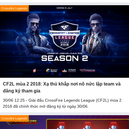
Crossfire Legends
CF2L mùa 2 2018: Xạ thủ khắp nơi nô nức lập team và
đăng ký tham gia
30/06 12:25 - Giải đấu CrossFire Legends League (CF2L) mùa 2
2018 đã chính thức mở đăng ký từ ngày 30/06.
Crossfire Legends