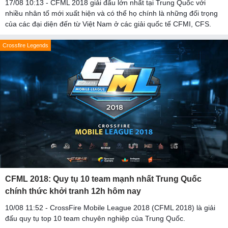
17/08 10:13 - CFML 2018 giải đấu lớn nhất tại Trung Quốc với
nhiều nhân tố mới xuất hiện và có thể họ chính là những đối trọng
của các đại diện đến từ Việt Nam ở các giải quốc tế CFMI, CFS.
Crossfire Legends
CFML 2018: Quy tụ 10 team mạnh nhất Trung Quốc
chính thức khởi tranh 12h hôm nay
10/08 11:52 - CrossFire Mobile League 2018 (CFML 2018) là giải
đấu quy tụ top 10 team chuyên nghiệp của Trung Quốc.