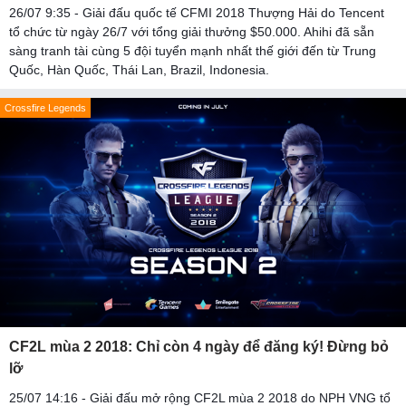
26/07 9:35 - Giải đấu quốc tế CFMI 2018 Thượng Hải do Tencent
tổ chức từ ngày 26/7 với tổng giải thưởng $50.000. Ahihi đã sẵn
sàng tranh tài cùng 5 đội tuyển mạnh nhất thế giới đến từ Trung
Quốc, Hàn Quốc, Thái Lan, Brazil, Indonesia.
Crossfire Legends
CF2L mùa 2 2018: Chỉ còn 4 ngày để đăng ký! Đừng bỏ
lỡ
25/07 14:16 - Giải đấu mở rộng CF2L mùa 2 2018 do NPH VNG tổ