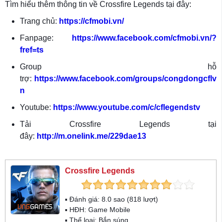
Tìm hiểu thêm thông tin về Crossfire Legends tại đây:
Trang chủ:
https://cfmobi.vn/
Fanpage:
https://www.facebook.com/cfmobi.vn/?
fref=ts
Group hỗ
trợ:
https://www.facebook.com/groups/congdongcflv
n
Youtube:
https://www.youtube.com/c/cflegendstv
Tải Crossfire Legends tại
đây:
http://m.onelink.me/229dae13
Crossfire Legends
▪ Đánh giá:
8.0
sao (
818
lượt)
▪ HĐH:
Game Mobile
▪ Thể loại:
Bắn súng