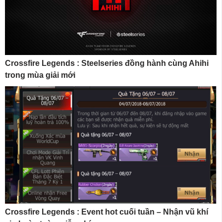
Crossfire Legends : Steelseries đồng hành cùng Ahihi
trong mùa giải mới
Crossfire Legends : Event hot cuối tuần – Nhận vũ khí