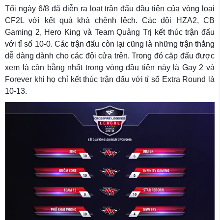
Tối ngày 6/8 đã diễn ra loạt trận đấu đầu tiên của vòng loại
CF2L với kết quả khá chênh lệch. Các đội HZA2, CB
Gaming 2, Hero King và Team Quảng Trị kết thúc trận đấu
với tỉ số 10-0. Các trận đấu còn lại cũng là những trận thắng
dễ dàng dành cho các đội cửa trên. Trong đó cặp đấu được
xem là cân bằng nhất trong vòng đầu tiên này là Gay 2 và
Forever khi họ chỉ kết thúc trận đấu với tỉ số Extra Round là
10-13.