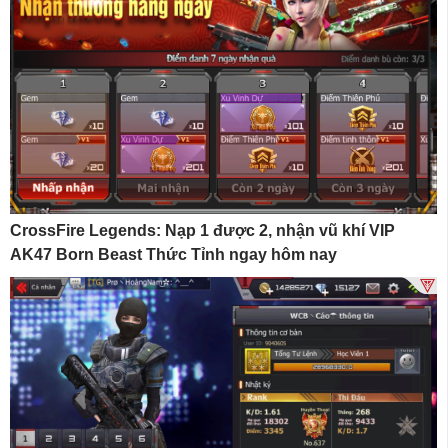
CrossFire Legends: Nạp 1 được 2, nhận vũ khí VIP
AK47 Born Beast Thức Tỉnh ngay hôm nay