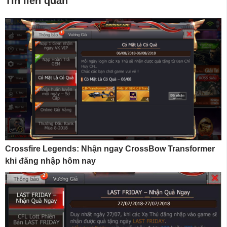
Tin liên quan
Crossfire Legends: Nhận ngay CrossBow Transformer
khi đăng nhập hôm nay