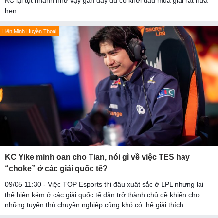
KC lại tụt nhanh như vậy gần đây dù có khởi đầu mùa giải rất hứa
hẹn.
Liên Minh Huyền Thoại
KC Yike minh oan cho Tian, nói gì về việc TES hay
“choke” ở các giải quốc tế?
09/05 11:30 - Việc TOP Esports thi đấu xuất sắc ở LPL nhưng lại
thể hiện kém ở các giải quốc tế dần trở thành chủ đề khiến cho
những tuyển thủ chuyên nghiệp cũng khó có thể giải thích.