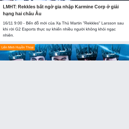
LMHT: Rekkles bất ngờ gia nhập Karmine Corp ở giải
hạng hai châu Âu
16/11 9:00 - Bến đỗ mới của Xạ Thủ Martin "Rekkles" Larsson sau
khi rời G2 Esports thực sự khiến nhiều người không khỏi ngạc
nhiên.
Liên Minh Huyền Thoại
LMHT: Đội vô địch EU Master được Tổng thống Pháp
nhắn tin chúc mừng