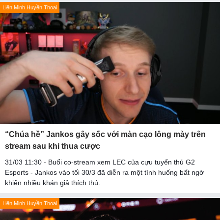
Liên Minh Huyền Thoại
“Chúa hề” Jankos gây sốc với màn cạo lông mày trên
stream sau khi thua cược
31/03 11:30 - Buổi co-stream xem LEC của cựu tuyển thủ G2
Esports - Jankos vào tối 30/3 đã diễn ra một tình huống bất ngờ
khiến nhiều khán giả thích thú.
Liên Minh Huyền Thoại