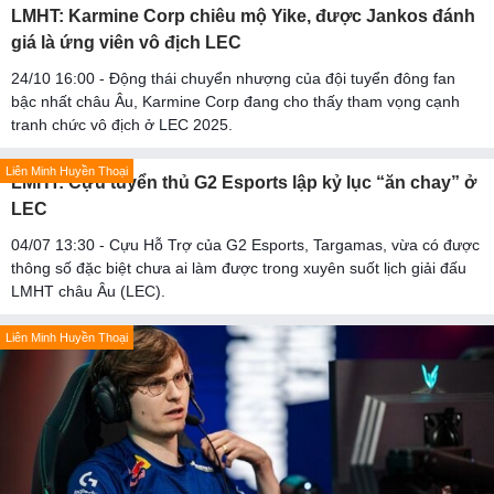
LMHT: Karmine Corp chiêu mộ Yike, được Jankos đánh
giá là ứng viên vô địch LEC
24/10 16:00 - Động thái chuyển nhượng của đội tuyển đông fan
bậc nhất châu Âu, Karmine Corp đang cho thấy tham vọng cạnh
tranh chức vô địch ở LEC 2025.
Liên Minh Huyền Thoại
LMHT: Cựu tuyển thủ G2 Esports lập kỷ lục “ăn chay” ở
LEC
04/07 13:30 - Cựu Hỗ Trợ của G2 Esports, Targamas, vừa có được
thông số đặc biệt chưa ai làm được trong xuyên suốt lịch giải đấu
LMHT châu Âu (LEC).
Liên Minh Huyền Thoại