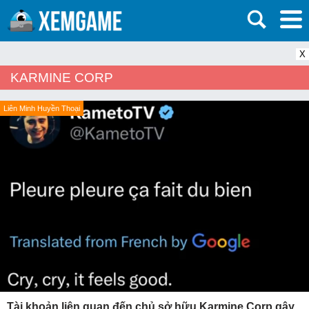
X
KARMINE CORP
Liên Minh Huyền Thoại
Tài khoản liên quan đến chủ sở hữu Karmine Corp gây