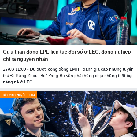
Cựu thần đồng LPL liên tục đội sổ ở LEC, đồng nghiệp
chỉ ra nguyên nhân
27/03 11:00 - Dù được cộng đồng LMHT đánh giá cao nhưng tuyển
thủ Đi Rừng Zhou "Bo" Yang-Bo vẫn phải hứng chịu những thất bại
nặng nề ở LEC.
Liên Minh Huyền Thoại