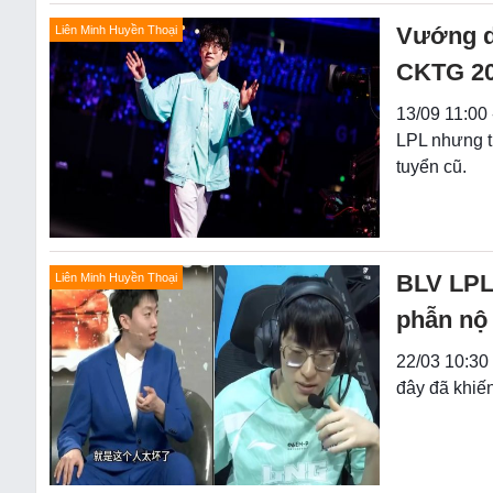
Vướng d
Liên Minh Huyền Thoại
CKTG 2
13/09 11:00 
LPL nhưng t
tuyển cũ.
BLV LPL 
Liên Minh Huyền Thoại
phẫn nộ
22/03 10:30
đây đã khiến