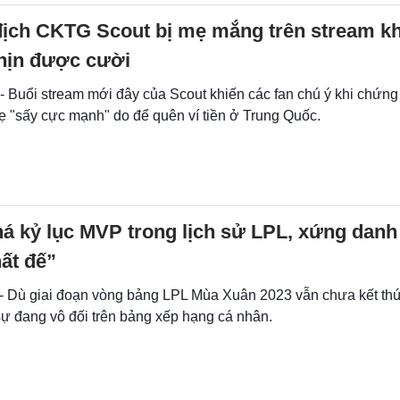
địch CKTG Scout bị mẹ mắng trên stream kh
hịn được cười
- Buổi stream mới đây của Scout khiến các fan chú ý khi chứng
ẹ "sấy cực mạnh" do để quên ví tiền ở Trung Quốc.
á kỷ lục MVP trong lịch sử LPL, xứng dan
ất đế”
 - Dù giai đoạn vòng bảng LPL Mùa Xuân 2023 vẫn chưa kết th
sự đang vô đối trên bảng xếp hạng cá nhân.