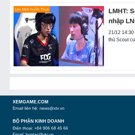
LMHT: S
Liên Minh Huyền Thoại
nhập LN
21/12 14:30
thủ Scout cu
XEMGAME.COM
Email liên hệ:
news@xtv.vn
BỘ PHẬN KINH DOANH
Điện thoại: +84 906 68 45 66
Email:
hoptac@xtv.vn