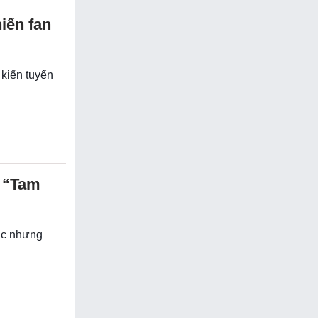
iến fan
 kiến tuyển
h “Tam
úc nhưng