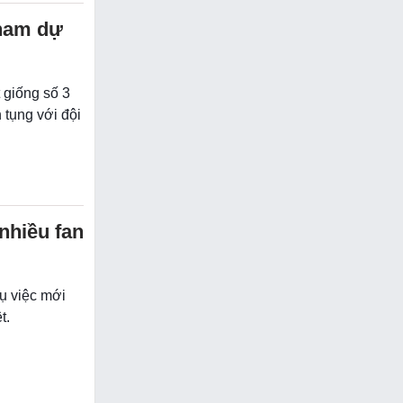
tham dự
 giống số 3
 tụng với đội
 nhiều fan
ụ việc mới
t.