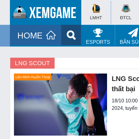
LMHT
ĐTCL
HOME
ESPORTS
BẮN S
LNG SCOUT
LNG Sco
Liên Minh Huyền Thoại
thất bại
18/10 10:00
2024, tuyển 