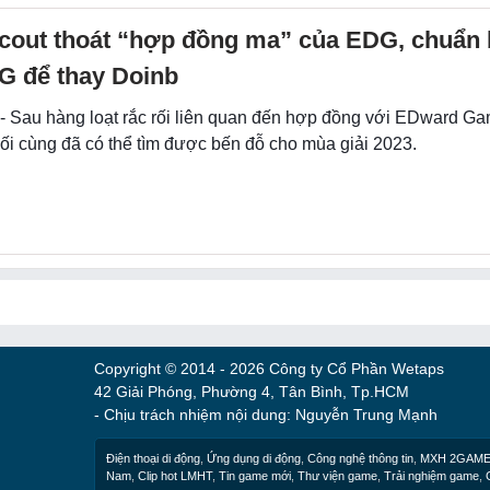
cout thoát “hợp đồng ma” của EDG, chuẩn b
G để thay Doinb
 - Sau hàng loạt rắc rối liên quan đến hợp đồng với EDward Ga
ối cùng đã có thể tìm được bến đỗ cho mùa giải 2023.
Copyright © 2014 - 2026 Công ty Cổ Phần Wetaps
42 Giải Phóng, Phường 4, Tân Bình, Tp.HCM
- Chịu trách nhiệm nội dung: Nguyễn Trung Mạnh
Điện thoại di động
,
Ứng dụng di động
,
Công nghệ thông tin
,
MXH 2GAM
Nam
,
Clip hot LMHT
,
Tin game mới
,
Thư viện game
,
Trải nghiệm game
,