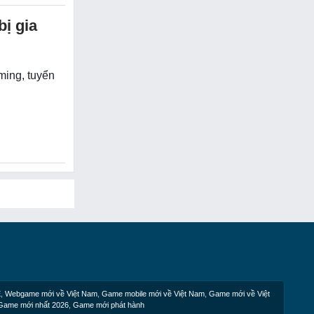
ị gia
ming, tuyển
E
,
Webgame mới về Việt Nam
,
Game mobile mới về Việt Nam
,
Game mới về Việt
Game mới nhất 2026
,
Game mới phát hành