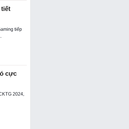
tiết
Gaming tiếp
.
có cực
i CKTG 2024,