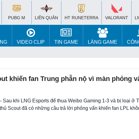
PUBG M
LIÊN QUÂN
HT RUNETERRA
VALORANT
L
ÚNG
VIDEO CLIP
TIN GAME
LÀNG GAME
CÔN
ut khiến fan Trung phẫn nộ vì màn phỏng v
 - Sau khi LNG Esports để thua Weibo Gaming 1-3 và bị loại ở
thủ Scout đã có những câu trả lời phỏng vấn khiến fan LPL khô