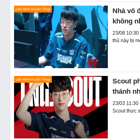
Nhà vô 
Liên Minh Huyền Thoại
không n
23/08 10:30 
thủ này bị m
Scout ph
Liên Minh Huyền Thoại
thánh nh
23/03 11:30
Scout thực 