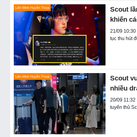
Scout lầ
Liên Minh Huyền Thoại
khiến cá
21/09 10:30
tục thu hút
Scout vư
Liên Minh Huyền Thoại
nhiều d
20/09 11:32
tuyển thủ Sc