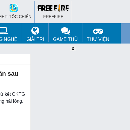
MHT: TỐC CHIẾN
FREEFIRE
G NGHỆ
GIẢI TRÍ
GAME THỦ
THƯ VIỆN
X
X
X
ấn sau
 Tứ kết CKTG
ng hài lòng.